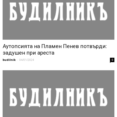
Аутопсията на Пламен Пенев потвърди:
задушен при ареста
budilnik
-
04/01/2024
0