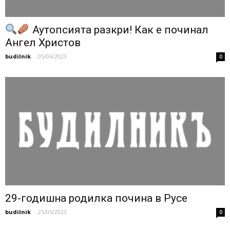
Аутопсията разкри! Как е починал
Ангел Христов
budilnik
-
05/06/2023
0
29-годишна родилка почина в Русе
budilnik
-
25/05/2023
0