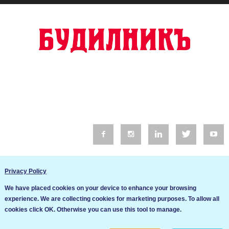
© 2016 Будилник. Всички права запазени.
Privacy Policy
Уебсайт изработка от Go Live UK
We have placed cookies on your device to enhance your browsing
Общи условия
experience. We are collecting cookies for marketing purposes. To allow all
Ние използваме бисквитки за да подобрим услугите си. Ако
cookies click OK. Otherwise you can use this tool to manage.
продължите да посещавате този сайт, ние приемаме, че се
Политика за сигурност и поверителност
съгласявате с използването им.