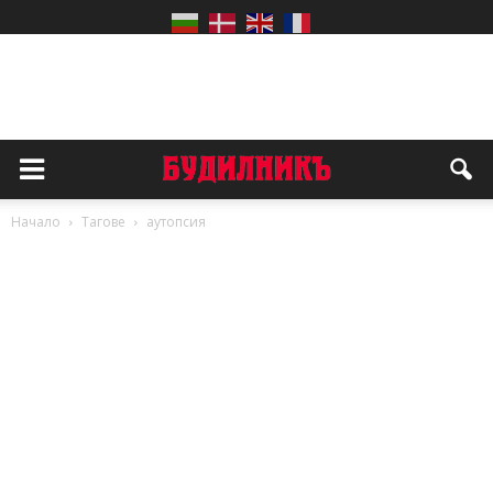
Начало
Тагове
аутопсия