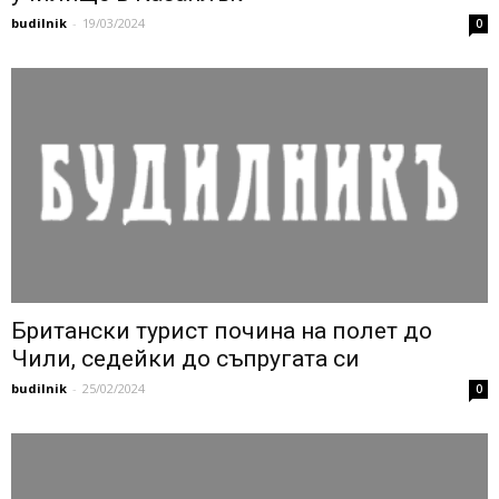
budilnik
-
19/03/2024
0
Британски турист почина на полет до
Чили, седейки до съпругата си
budilnik
-
25/02/2024
0