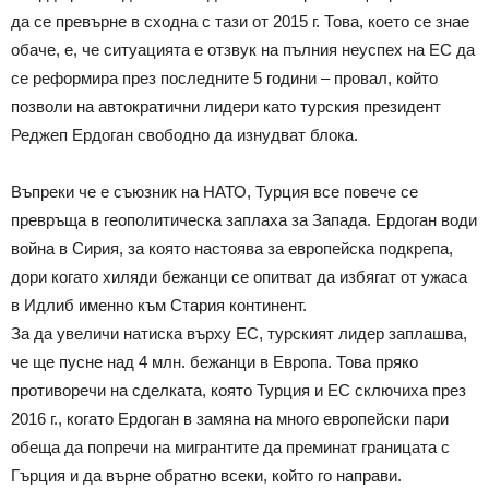
да се превърне в сходна с тази от 2015 г. Това, което се знае
обаче, е, че ситуацията е отзвук на пълния неуспех на ЕС да
се реформира през последните 5 години – провал, който
позволи на автократични лидери като турския президент
Реджеп Ердоган свободно да изнудват блока.
Въпреки че е съюзник на НАТО, Турция все повече се
превръща в геополитическа заплаха за Запада. Ердоган води
война в Сирия, за която настоява за европейска подкрепа,
дори когато хиляди бежанци се опитват да избягат от ужаса
в Идлиб именно към Стария континент.
За да увеличи натиска върху ЕС, турският лидер заплашва,
че ще пусне над 4 млн. бежанци в Европа. Това пряко
противоречи на сделката, която Турция и ЕС сключиха през
2016 г., когато Ердоган в замяна на много европейски пари
обеща да попречи на мигрантите да преминат границата с
Гърция и да върне обратно всеки, който го направи.