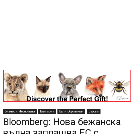
Бизнес и Икономика
България
Великобритания
Европа
Bloomberg: Нова бежанска
вълна заплашва ЕС с