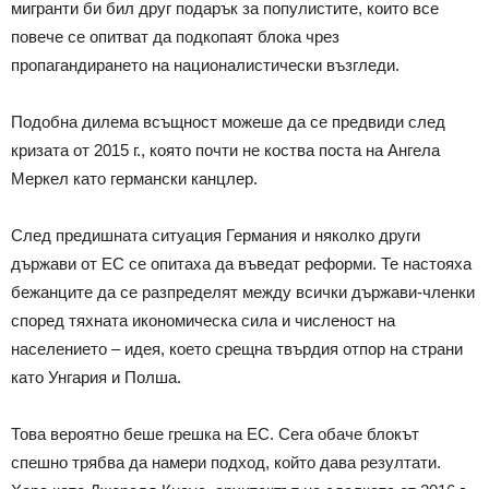
мигранти би бил друг подарък за популистите, които все
повече се опитват да подкопаят блока чрез
пропагандирането на националистически възгледи.
Подобна дилема всъщност можеше да се предвиди след
кризата от 2015 г., която почти не коства поста на Ангела
Меркел като германски канцлер.
След предишната ситуация Германия и няколко други
държави от ЕС се опитаха да въведат реформи. Те настояха
бежанците да се разпределят между всички държави-членки
според тяхната икономическа сила и численост на
населението – идея, което срещна твърдия отпор на страни
като Унгария и Полша.
Това вероятно беше грешка на ЕС. Сега обаче блокът
спешно трябва да намери подход, който дава резултати.