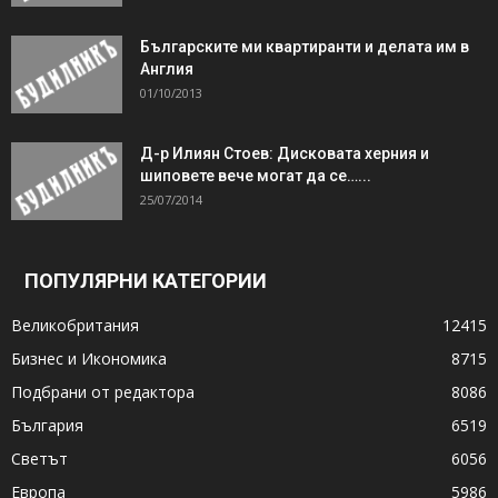
Българските ми квартиранти и делата им в
Англия
01/10/2013
Д-р Илиян Стоев: Дисковата херния и
шиповете вече могат да се…...
25/07/2014
ПОПУЛЯРНИ КАТЕГОРИИ
Великобритания
12415
Бизнес и Икономика
8715
Подбрани от редактора
8086
България
6519
Светът
6056
Европа
5986