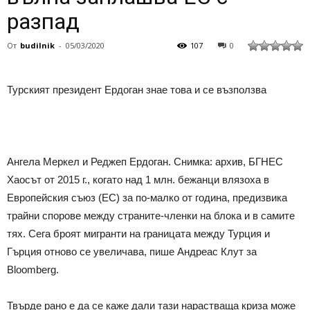
разпад
От
budilnik
-
05/03/2020
107
0
Турският президент Ердоган знае това и се възползва
Ангела Меркел и Реджеп Ердоган. Снимка: архив, БГНЕС
Хаосът от 2015 г., когато над 1 млн. бежанци влязоха в
Европейския съюз (ЕС) за по-малко от година, предизвика
трайни спорове между страните-членки на блока и в самите
тях. Сега броят мигранти на границата между Турция и
Гърция отново се увеличава, пише Андреас Клут за
Bloomberg.
Твърде рано е да се каже дали тази нарастваща криза може