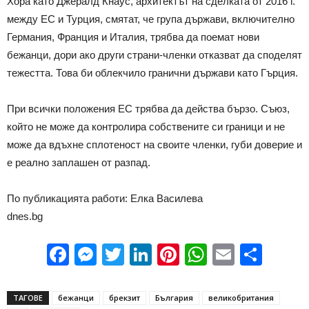
Хора като Джералд Кнаус, архитектът на сделката от 2016 г.
между ЕС и Турция, смятат, че група държави, включително
Германия, Франция и Италия, трябва да поемат нови
бежанци, дори ако други страни-членки отказват да споделят
тежестта. Това би облекчило гранични държави като Гърция.
При всички положения ЕС трябва да действа бързо. Съюз,
който не може да контролира собствените си граници и не
може да вдъхне сплотеност на своите членки, губи доверие и
е реално заплашен от разпад.
По публикацията работи: Елка Василева
dnes.bg
Facebook
Messenger
Twitter
LinkedIn
Pinterest
WhatsApp
Email
Sha
ТАГОВЕ
бежанци
брекзит
България
великобритания