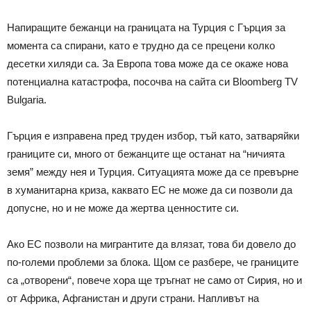
Напиращите бежанци на границата на Турция с Гърция за
момента са спирани, като е трудно да се прецени колко
десетки хиляди са. За Европа това може да се окаже нова
потенциална катастрофа, посочва на сайта си Bloomberg TV
Bulgaria.
Гърция е изправена пред труден избор, тъй като, затваряйки
границите си, много от бежанците ще останат на “ничията
земя” между нея и Турция. Ситуацията може да се превърне
в хуманитарна криза, каквато ЕС не може да си позволи да
допусне, но и не може да жертва ценностите си.
Ако ЕС позволи на мигрантите да влязат, това би довело до
по-големи проблеми за блока. Щом се разбере, че границите
са „отворени“, повече хора ще тръгнат не само от Сирия, но и
от Африка, Афганистан и други страни. Напливът на