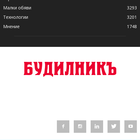
Малки обяви
3293
Технологии
3201
Мнение
1748