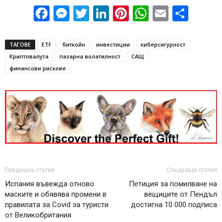
Facebook
Messenger
Twitter
LinkedIn
Pinterest
WhatsApp
Email
Sha
ТАГОВЕ
ETF
биткойн
инвестиции
киберсигурност
Криптовалута
пазарна волатилност
САЩ
финансови рискове
Предишна статия
Следваща статия
Испания въвежда отново
Петиция за помилване на
маските и обявява промени в
вещиците от Пендъл
правилата за Covid за туристи
достигна 10 000 подписа
от Великобритания