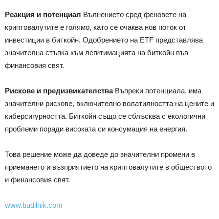
Реакция и потенциал
Вълнението сред феновете на
криптовалутите е голямо, като се очаква нов поток от
инвестиции в биткойн. Одобрението на ETF представлява
значителна стъпка към легитимацията на биткойн във
финансовия свят.
Рискове и предизвикателства
Въпреки потенциала, има
значителни рискове, включително волатилността на цените и
киберсигурността. Биткойн също се сблъсква с екологични
проблеми поради високата си консумация на енергия.
Това решение може да доведе до значителни промени в
приемането и възприятието на криптовалутите в обществото
и финансовия свят.
www.budilnik.com