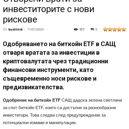
инвеститорите с нови
рискове
От
budilnik
-
11/01/2024
107
0
Одобряването на биткойн ETF в САЩ
отваря вратата за инвестиции в
криптовалутата чрез традиционни
финансови инструменти, като
същевременно носи рискове и
предизвикателства.
Одобрение на биткойн ETF
САЩ дадоха зелена светлина
за спот биткойн ETF, които са достъпни за разнообразни
инвеститори. Това следва след предупреждения за
потенциални измами и манипулации.