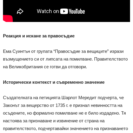
Реакция и искане за правосъдие
Ема Суинтън от групата “Правосъдие за вещиците” изрази
възмущението си от липсата на помилване. Правителството
на Великобритания се готви да отговори.
Исторически контекст и съвременно значение
Създателката на петицията Шарлот Мередит подчерта, че
Законът за вещерство от 1735 г. е признал невинността на
осъдените, но формално помилване не е било издадено. Тя
настоява за признаване и извинение от страна на
правителството, подчертавайки значението на признаването