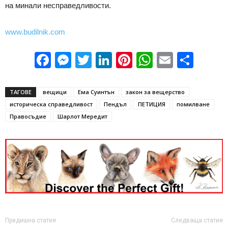
на минали несправедливости.
www.budilnik.com
Facebook
Messenger
Twitter
LinkedIn
Pinterest
WhatsApp
Email
Sha
ТАГОВЕ
вещици
Ема Суинтън
закон за вещерство
историческа справедливост
Пендъл
ПЕТИЦИЯ
помилване
Правосъдие
Шарлот Мередит
Предишна статия
Следваща статия