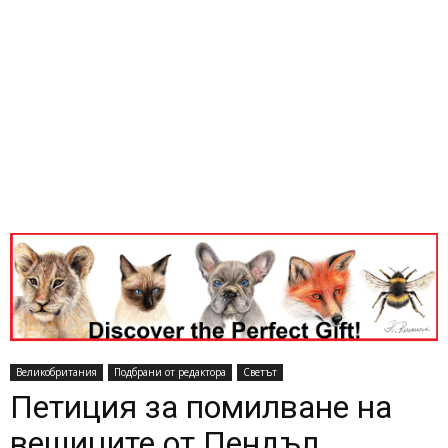
Великобритания
Подбрани от редактора
Светът
Петиция за помилване на
вещиците от Пендъл