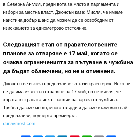
в Северна Англия, преди вота за място в парламента и
избори за местна власт, Джонсън каза: Мисля, че имаме
наистина добър шанс да можем да се освободим от
изискването за еднометрово отстояние.
Следващият етап от правителствените
планове за отваряне е 17 май, когато се
очаква ограниченията за пътуване в чужбина
да бъдат облекчени, но не и отменени.
Джонсън се изказа предпазливо за този краен срок. Иска ни
се да има известно отваряне на 17 май, но не мисля, че
хората в страната искат наплив на зараза от чужбина.
Трябва да сме много, много твърди и да сме възможно най-
предпазливи, подчерта премиерът.
dunavmost.com