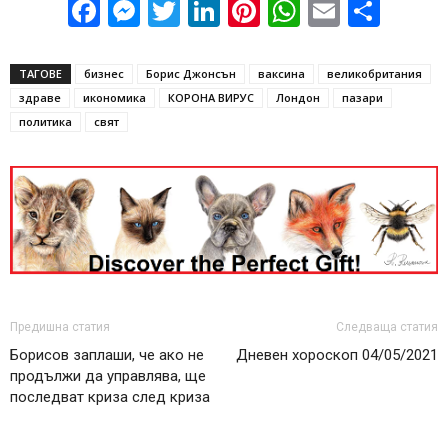
Facebook
Messenger
Twitter
LinkedIn
Pinterest
WhatsApp
Email
Sha
ТАГОВЕ
бизнес
Борис Джонсън
ваксина
великобритания
здраве
икономика
КОРОНА ВИРУС
Лондон
пазари
политика
свят
Предишна статия
Следваща статия
Борисов заплаши, че ако не
Дневен хороскоп 04/05/2021
продължи да управлява, ще
последват криза след криза