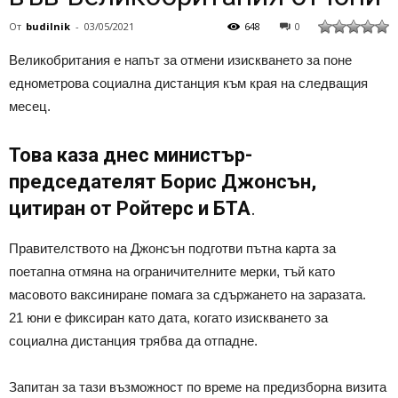
От
budilnik
-
03/05/2021
648
0
Великобритания е напът за отмени изискването за поне
еднометрова социална дистанция към края на следващия
месец.
Това каза днес министър-
председателят Борис Джонсън,
цитиран от Ройтерс и БТА
.
Правителството на Джонсън подготви пътна карта за
поетапна отмяна на ограничителните мерки, тъй като
масовото ваксиниране помага за сдържането на заразата.
21 юни е фиксиран като дата, когато изискването за
социална дистанция трябва да отпадне.
Запитан за тази възможност по време на предизборна визита