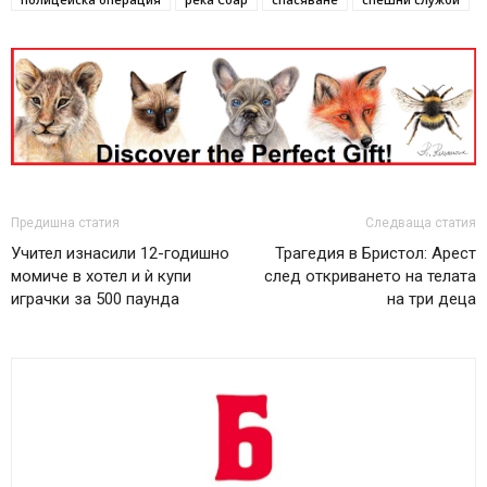
Предишна статия
Следваща статия
Учител изнасили 12-годишно
Трагедия в Бристол: Арест
момиче в хотел и ѝ купи
след откриването на телата
играчки за 500 паунда
на три деца