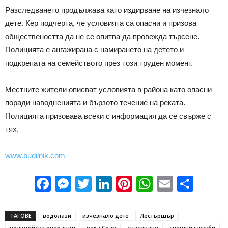
Разследването продължава като издирване на изчезнало
дете. Кер подчерта, че условията са опасни и призова
обществеността да не се опитва да провежда търсене.
Полицията е ангажирана с намирането на детето и
подкрепата на семейството през този труден момент.
Местните жители описват условията в района като опасни
поради наводненията и бързото течение на реката.
Полицията призовава всеки с информация да се свърже с
тях.
www.budilnik.com
Facebook
Messenger
Twitter
LinkedIn
Pinterest
WhatsApp
Email
Sha
ТАГОВЕ
водолази
изчезнало дете
Лестършър
полицейска операция
река Соар
спасяване
спешни служби