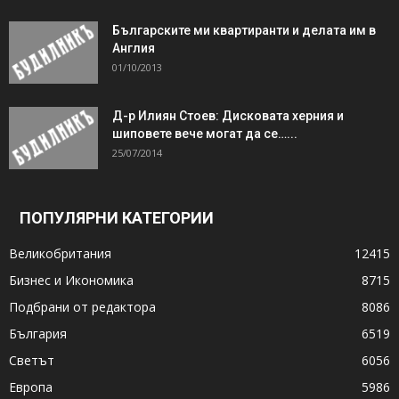
Българските ми квартиранти и делата им в
Англия
01/10/2013
Д-р Илиян Стоев: Дисковата херния и
шиповете вече могат да се…...
25/07/2014
ПОПУЛЯРНИ КАТЕГОРИИ
Великобритания
12415
Бизнес и Икономика
8715
Подбрани от редактора
8086
България
6519
Светът
6056
Европа
5986