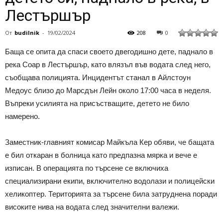
Лестършър
От
budilnik
-
19/02/2024
208
0
Баща се опита да спаси своето двегодишно дете, паднало в
река Соар в Лестършър, като влязъл във водата след него,
съобщава полицията. Инцидентът станал в Айлстоун
Медоус близо до Марсдън Лейн около 17:00 часа в неделя.
Въпреки усилията на присъстващите, детето не било
намерено.
Заместник-главният комисар Майкъла Кер обяви, че бащата
е бил откаран в болница като предпазна мярка и вече е
изписан. В операцията по търсене се включиха
специализирани екипи, включително водолази и полицейски
хеликоптер. Територията за търсене била затруднена поради
високите нива на водата след значителни валежи.