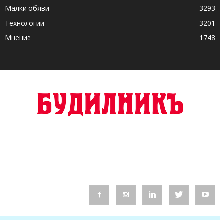
Малки обяви
3293
Технологии
3201
Мнение
1748