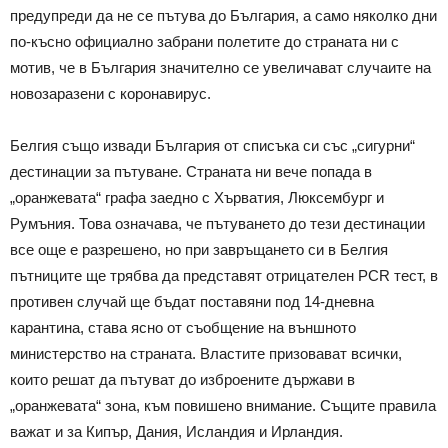
предупреди да не се пътува до България, а само няколко дни
по-късно официално забрани полетите до страната ни с
мотив, че в България значително се увеличават случаите на
новозаразени с коронавирус.
Белгия също извади България от списъка си със „сигурни“
дестинации за пътуване. Страната ни вече попада в
„оранжевата“ графа заедно с Хърватия, Люксембург и
Румъния. Това означава, че пътуването до тези дестинации
все още е разрешено, но при завръщането си в Белгия
пътниците ще трябва да представят отрицателен PCR тест, в
противен случай ще бъдат поставяни под 14-дневна
карантина, става ясно от съобщение на външното
министерство на страната. Властите призовават всички,
които решат да пътуват до изброените държави в
„оранжевата“ зона, към повишено внимание. Същите правила
важат и за Кипър, Дания, Исландия и Ирландия.