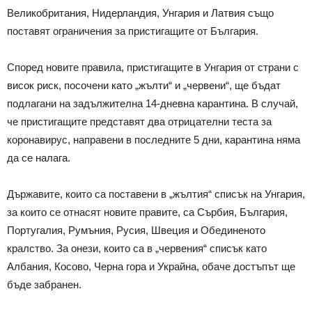
Великобритания, Нидерландия, Унгария и Латвия също
поставят ограничения за пристигащите от България.
Според новите правила, пристигащите в Унгария от страни с
висок риск, посочени като „жълти“ и „червени“, ще бъдат
подлагани на задължителна 14-дневна карантина. В случай,
че пристигащите представят два отрицателни теста за
коронавирус, направени в последните 5 дни, карантина няма
да се налага.
Държавите, които са поставени в „жълтия“ списък на Унгария,
за които се отнасят новите правите, са Сърбия, България,
Португалия, Румъния, Русия, Швеция и Обединеното
кралство. За онези, които са в „червения“ списък като
Албания, Косово, Черна гора и Украйна, обаче достъпът ще
бъде забранен.