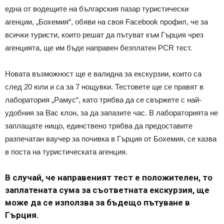
една от водещите на българския пазар туристически
агенции, „Бохемия“, обяви на своя Facebook профил, че за
всички туристи, които решат да пътуват към Гърция чрез
агенцията, ще им бъде направен безплатен PCR тест.
Новата възможност ще е валидна за екскурзии, които са
след 20 юли и са за 7 нощувки. Тестовете ще се правят в
лаборатория „Рамус“, като трябва да се свържете с най-
удобния за Вас клон, за да запазите час. В лабораторията не
заплащате нищо, единствено трябва да предоставите
разпечатан ваучер за почивка в Гърция от Бохемия, се казва
в поста на туристическата агенция.
В случай, че направеният тест е положителен, то
заплатената сума за съответната екскурзия, ще
може да се използва за бъдещо пътуване в
Гърция.