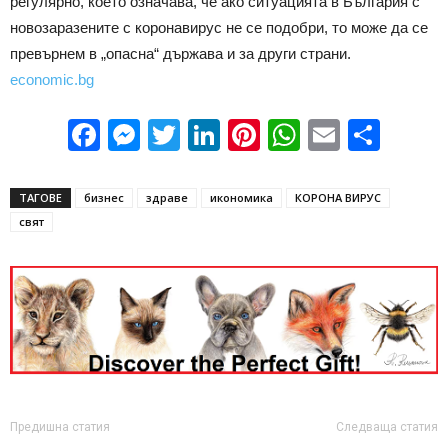
регулярно, което означава, че ако ситуацията в България с
новозаразените с коронавирус не се подобри, то може да се
превърнем в „опасна“ държава и за други страни.
economic.bg
Facebook
Messenger
Twitter
LinkedIn
Pinterest
WhatsApp
Email
Sha
ТАГОВЕ
бизнес
здраве
икономика
КОРОНА ВИРУС
свят
Предишна статия
Следваща статия