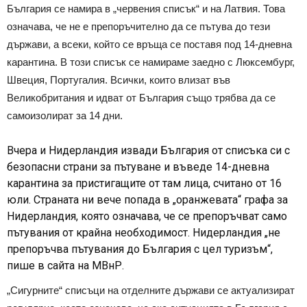
България се намира в „червения списък“ и на Латвия. Това
означава, че не е препоръчително да се пътува до тези
държави, а всеки, който се връща се поставя под 14-дневна
карантина. В този списък се намираме заедно с Люксембург,
Швеция, Португалия. Всички, които влизат във
Великобритания и идват от България също трябва да се
самоизолират за 14 дни.
Вчера и Нидерландия извади България от списъка си с
безопасни страни за пътуване и въведе 14-дневна
карантина за пристигащите от там лица, считано от 16
юли. Страната ни вече попада в „оранжевата“ графа за
Нидерландия, която означава, че се препоръчват само
пътувания от крайна необходимост. Нидерландия „не
препоръчва пътувания до България с цел туризъм“,
пише в сайта на МВнР.
„Сигурните“ списъци на отделните държави се актуализират