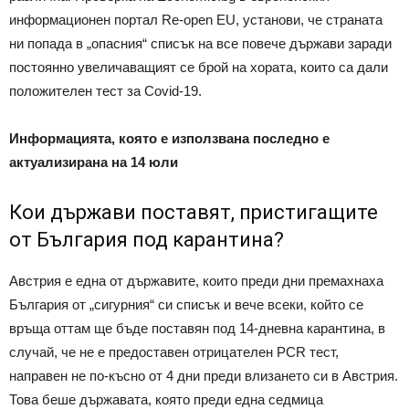
информационен портал Re-open EU, установи, че страната
ни попада в „опасния“ списък на все повече държави заради
постоянно увеличаващият се брой на хората, които са дали
положителен тест за Covid-19.
Информацията, която е използвана последно е
актуализирана на 14 юли
Кои държави поставят, пристигащите
от България под карантина?
Австрия е една от държавите, които преди дни премахнаха
България от „сигурния“ си списък и вече всеки, който се
връща оттам ще бъде поставян под 14-дневна карантина, в
случай, че не е предоставен отрицателен PCR тест,
направен не по-късно от 4 дни преди влизането си в Австрия.
Това беше държавата, която преди една седмица