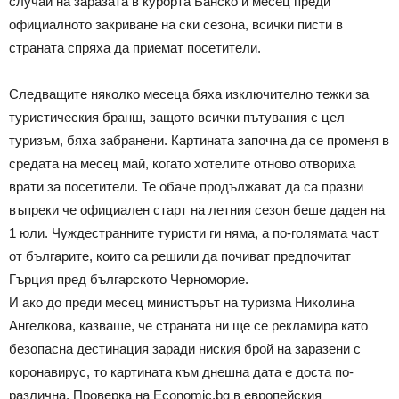
случаи на заразата в курорта Банско и месец преди
официалното закриване на ски сезона, всички писти в
страната спряха да приемат посетители.
Следващите няколко месеца бяха изключително тежки за
туристическия бранш, защото всички пътувания с цел
туризъм, бяха забранени. Картината започна да се променя в
средата на месец май, когато хотелите отново отвориха
врати за посетители. Те обаче продължават да са празни
въпреки че официален старт на летния сезон беше даден на
1 юли. Чуждестранните туристи ги няма, а по-голямата част
от българите, които са решили да почиват предпочитат
Гърция пред българското Черноморие.
И ако до преди месец министърът на туризма Николина
Ангелкова, казваше, че страната ни ще се рекламира като
безопасна дестинация заради ниския брой на заразени с
коронавирус, то картината към днешна дата е доста по-
различна. Проверка на Economic.bg в европейския