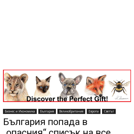
Бизнес и Икономика
България
Великобритания
Европа
Светът
България попада в
„опасния“ списък на все