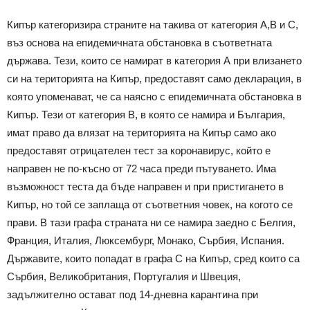
Кипър категоризира страните на такива от категория А,B и C,
въз основа на епидемичната обстановка в съответната
държава. Тези, които се намират в категория А при влизането
си на територията на Кипър, предоставят само декларация, в
която упоменават, че са наясно с епидемичната обстановка в
Кипър. Тези от категория B, в която се намира и България,
имат право да влязат на територията на Кипър само ако
предоставят отрицателен тест за коронавирус, който е
направен не по-късно от 72 часа преди пътуването. Има
възможност теста да бъде направен и при пристигането в
Кипър, но той се заплаща от съответния човек, на когото се
прави. В тази графа страната ни се намира заедно с Белгия,
Франция, Италия, Люксембург, Монако, Сърбия, Испания.
Държавите, които попадат в графа C на Кипър, сред които са
Сърбия, Великобритания, Португалия и Швеция,
задължително остават под 14-дневна карантина при