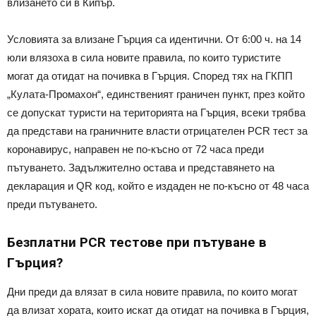
влизането си в Кипър.
Условията за влизане Гърция са идентични. От 6:00 ч. на 14
юли влязоха в сила новите правила, по които туристите
могат да отидат на почивка в Гърция. Според тях на ГКПП
„Кулата-Промахон“, единственият граничен пункт, през който
се допускат туристи на територията на Гърция, всеки трябва
да представи на граничните власти отрицателен PCR тест за
коронавирус, направен не по-късно от 72 часа преди
пътуването. Задължително остава и представянето на
декларация и QR код, който е издаден не по-късно от 48 часа
преди пътуването.
Безплатни PCR тестове при пътуване в
Гърция?
Дни преди да влязат в сила новите правила, по които могат
да влизат хората, които искат да отидат на почивка в Гърция,