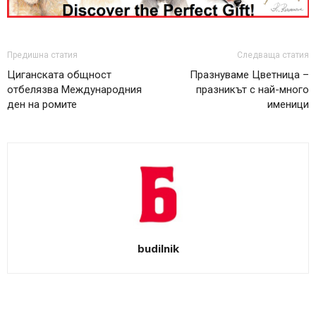
Предишна статия
Следваща статия
Циганската общност
Празнуваме Цветница –
отбелязва Международния
празникът с най-много
ден на ромите
именици
budilnik