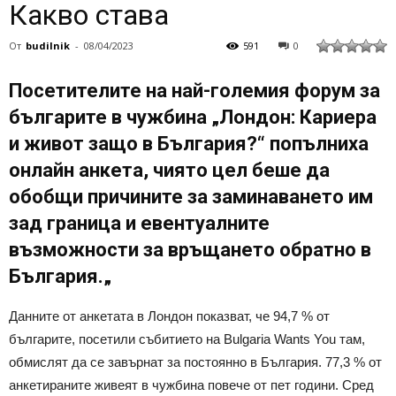
Какво става
От
budilnik
-
08/04/2023
591
0
Посетителите на най-големия форум за
българите в чужбина „Лондон: Кариера
и живот защо в България?“ попълниха
онлайн анкета, чиято цел беше да
обобщи причините за заминаването им
зад граница и евентуалните
възможности за връщането обратно в
България.„
Данните от анкетата в Лондон показват, че 94,7 % от
българите, посетили събитието на Bulgaria Wants You там,
обмислят да се завърнат за постоянно в България. 77,3 % от
анкетираните живеят в чужбина повече от пет години. Сред