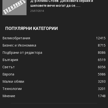
Д-р Илиян Стоев: Дисковата херния и
шиповете вече могат да се…...
25/07/2014
ПОПУЛЯРНИ КАТЕГОРИИ
Великобритания
12415
Бизнес и Икономика
8715
Подбрани от редактора
8086
България
6519
Светът
6056
Европа
5986
Малки обяви
3293
Технологии
3201
Мнение
1748