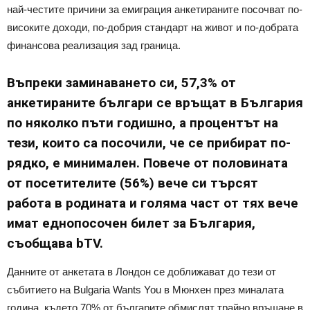
най-честите причини за емиграция анкетираните посочват по-
високите доходи, по-добрия стандарт на живот и по-добрата
финансова реализация зад граница.
Въпреки заминаването си, 57,3% от
анкетираните българи се връщат в България
по няколко пъти годишно, а процентът на
тези, които са посочили, че се прибират по-
рядко, е минимален. Повече от половината
от посетителите (56%) вече си търсят
работа в родината и голяма част от тях вече
имат еднопосочен билет за България,
съобщава bTV.
Данните от анкетата в Лондон се доближават до тези от
събитието на Bulgaria Wants You в Мюнхен през миналата
година, където 70% от българите обмислят трайно връщане в