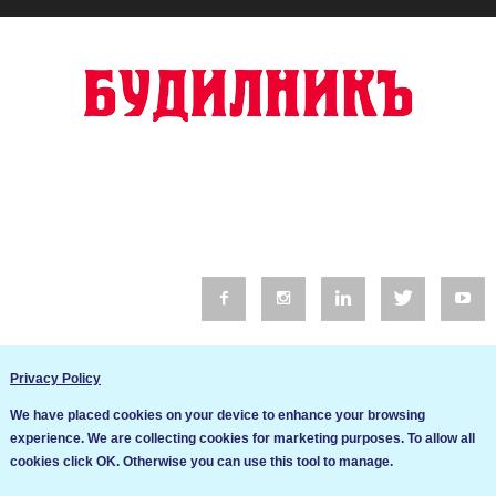
© 2016 Будилник. Всички права запазени.
Privacy Policy
Уебсайт изработка от Go Live UK
We have placed cookies on your device to enhance your browsing
Общи условия
experience. We are collecting cookies for marketing purposes. To allow all
Ние използваме бисквитки за да подобрим услугите си. Ако
cookies click OK. Otherwise you can use this tool to manage.
продължите да посещавате този сайт, ние приемаме, че се
Политика за сигурност и поверителност
съгласявате с използването им.