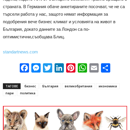
страната. В Германия обаче анкетираните посочват, че не са
търсели работа у нас, защото нямат информация за
подобрения вече бизнес климат и условията на живот в
България, докато данните за Лондон са по-
оптимистични,съобщава Блиц.
standartnews.com
Facebook
Messenger
Twitter
LinkedIn
Pinterest
WhatsApp
Email
Sha
ТАГОВЕ
бизнес
България
великобритания
икономика
пари
политика