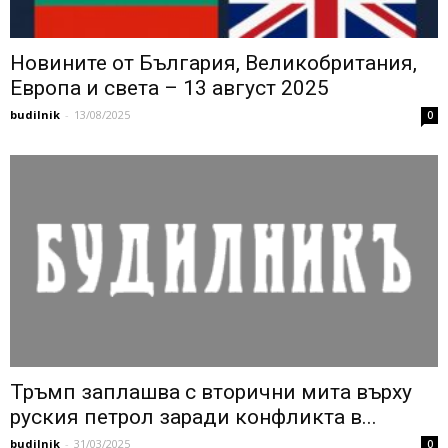
Новините от България, Великобритания,
Европа и света – 13 август 2025
budilnik
-
13/08/2025
0
Тръмп заплашва с вторични мита върху
руския петрол заради конфликта в...
budilnik
-
31/03/2025
0