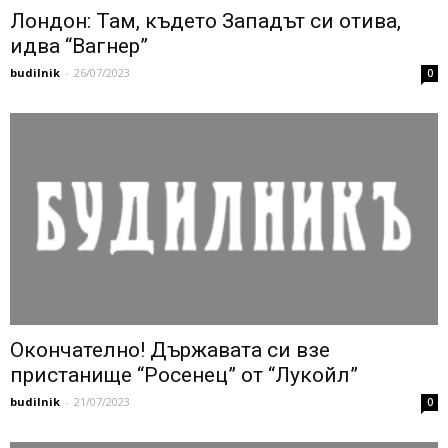
Лондон: Там, където Западът си отива,
идва “Вагнер”
budilnik
-
26/07/2023
0
Окончателно! Държавата си взе
пристанище “Росенец” от “Лукойл”
budilnik
-
21/07/2023
0