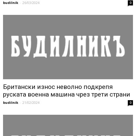
budilnik
-
26/03/2024
0
Британски износ неволно подкрепя
руската военна машина чрез трети страни
budilnik
-
21/02/2024
0