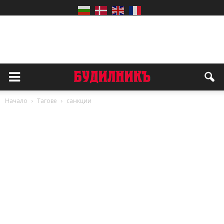
Начало
Тагове
санкции