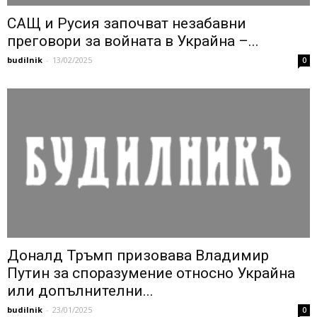
САЩ и Русия започват незабавни
преговори за войната в Украйна –...
budilnik
-
13/02/2025
0
Доналд Тръмп призовава Владимир
Путин за споразумение относно Украйна
или допълнителни...
budilnik
-
23/01/2025
0