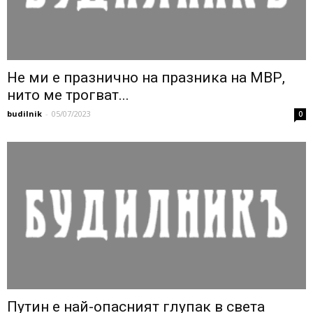
Не ми е празнично на празника на МВР,
нито ме трогват...
budilnik
-
05/07/2023
0
Путин е най-опасният глупак в света