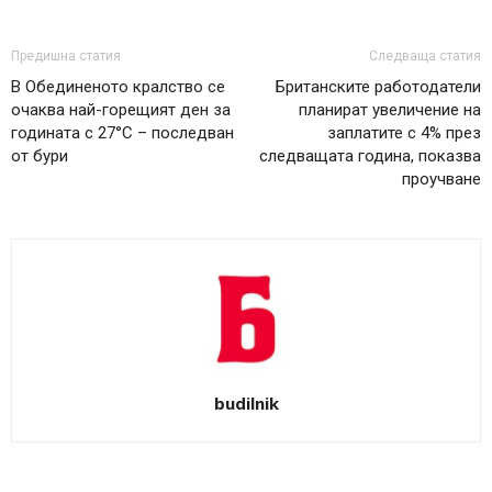
Предишна статия
Следваща статия
В Обединеното кралство се
Британските работодатели
очаква най-горещият ден за
планират увеличение на
годината с 27°C – последван
заплатите с 4% през
от бури
следващата година, показва
проучване
budilnik