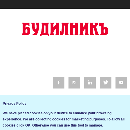
© 2016 Будилник. Всички права запазени.
Privacy Policy
Уебсайт изработка от Go Live UK
We have placed cookies on your device to enhance your browsing
Общи условия
experience. We are collecting cookies for marketing purposes. To allow all
Ние използваме бисквитки за да подобрим услугите си. Ако
cookies click OK. Otherwise you can use this tool to manage.
продължите да посещавате този сайт, ние приемаме, че се