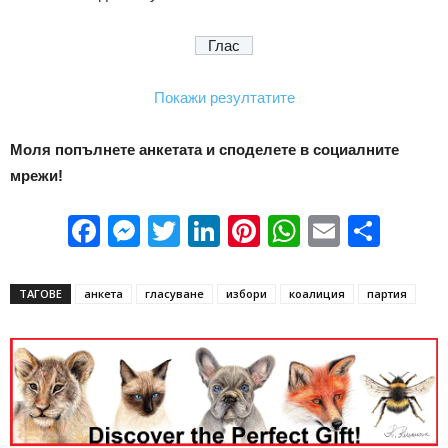
Покажи резултатите
Моля попълнете анкетата и споделете в социалните
мрежи!
Facebook
Messenger
Twitter
LinkedIn
Pinterest
WhatsApp
Email
Sha
ТАГОВЕ
анкета
гласуване
избори
коалиция
партия