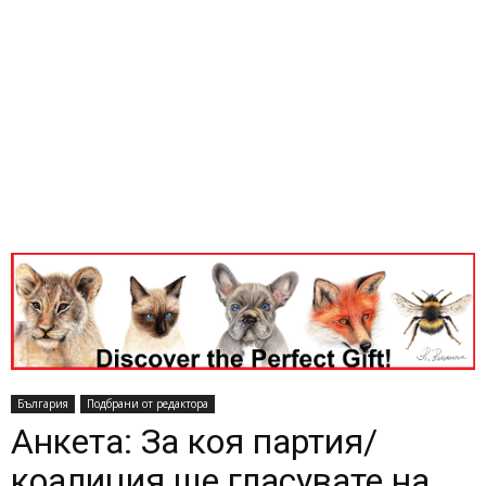
България
Подбрани от редактора
Анкета: За коя партия/
коалиция ще гласувате на