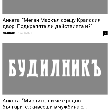
Анкета: “Меган Маркъл срещу Кралския
двор. Подкрепяте ли действията и?”
budilnik
-
10/03/2021
0
Анкета: “Мислите, ли че е редно
българите, живеещи в чужбина с...