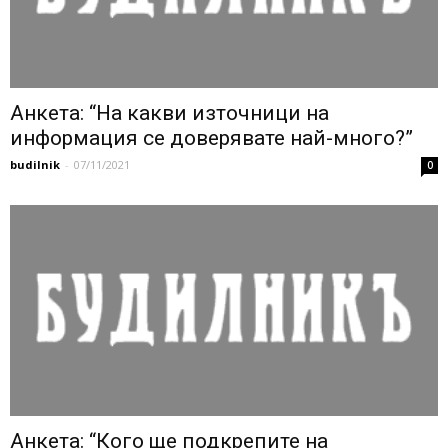
Анкета: “На какви източници на
информация се доверявате най-много?”
budilnik
-
07/11/2021
0
Анкета: “Кого ще подкрепите на