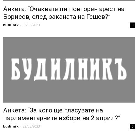
Анкета: “Очаквате ли повторен арест на
Борисов, след заканата на Гешев?”
budilnik
-
15/05/2023
0
Анкета: “За кого ще гласувате на
парламентарните избори на 2 април?”
budilnik
-
22/03/2023
0