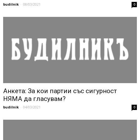
budilnik
-
08/03/2021
0
Анкета: За кои партии със сигурност
НЯМА да гласувам?
budilnik
-
04/03/2021
0