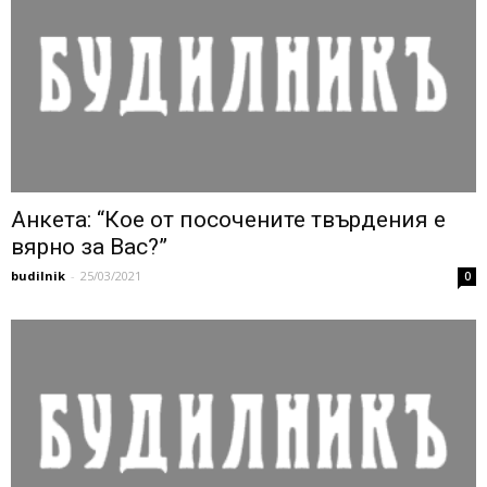
Анкета: “Кое от посочените твърдения е
вярно за Вас?”
budilnik
-
25/03/2021
0