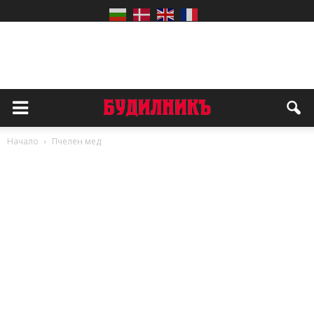
Начало
Пчелен мед