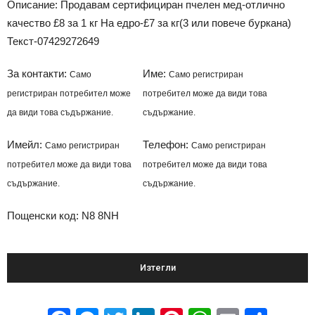
Описание: Продавам сертифициран пчелен мед-отлично
качество £8 за 1 кг На едро-£7 за кг(3 или повече буркана)
Текст-07429272649
За контакти:
Име:
Само
Само регистриран
регистриран потребител може
потребител може да види това
да види това съдържание.
съдържание.
Имейл:
Телефон:
Само регистриран
Само регистриран
потребител може да види това
потребител може да види това
съдържание.
съдържание.
Пощенски код: N8 8NH
Изтегли