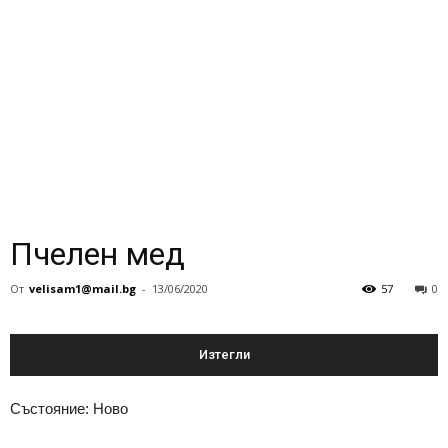
Пчелен мед
От
velisam1@mail.bg
-
13/06/2020
57
0
Изтегли
Състояние: Ново