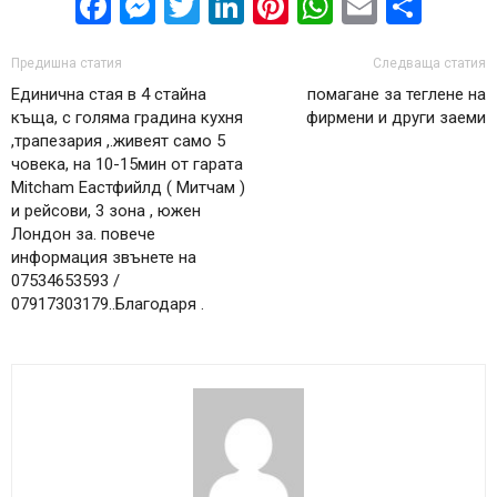
Facebook
Messenger
Twitter
LinkedIn
Pinterest
WhatsApp
Email
Sha
Предишна статия
Следваща статия
Единична стая в 4 стайна
помагане за теглене на
къща, с голяма градина кухня
фирмени и други заеми
,трапезария ,.живеят само 5
човека, на 10-15мин от гарата
Mitcham Еастфийлд ( Митчам )
и рейсови, 3 зона , южен
Лондон за. повече
информация звънете на
07534653593 /
07917303179..Благодаря .