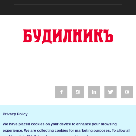
© 2016 Будилник. Всички права запазени.
Privacy Policy
Уебсайт изработка от Go Live UK
We have placed cookies on your device to enhance your browsing
Общи условия
experience. We are collecting cookies for marketing purposes. To allow all
Ние използваме бисквитки за да подобрим услугите си. Ако