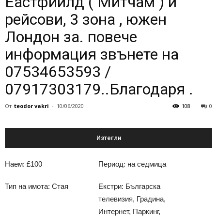
Еастфийлд ( Митчам ) и
рейсови, 3 зона , южен
Лондон за. повече
информация звънете на
07534653593 /
07917303179..Благодаря .
От
teodor vakri
-
10/06/2020
108
0
Изтегли
Наем: £100
Период: на седмица
Тип на имота: Стая
Екстри: Българска
телевизия, Градина,
Интернет, Паркинг,