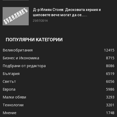
Д-р Илиян Стоев: Дисковата херния и
шиповете вече могат да се…...
25/07/2014
ПОПУЛЯРНИ КАТЕГОРИИ
Великобритания
12415
Бизнес и Икономика
8715
Подбрани от редактора
8086
България
6519
Светът
6056
Европа
5986
Малки обяви
3293
Технологии
3201
Мнение
1748