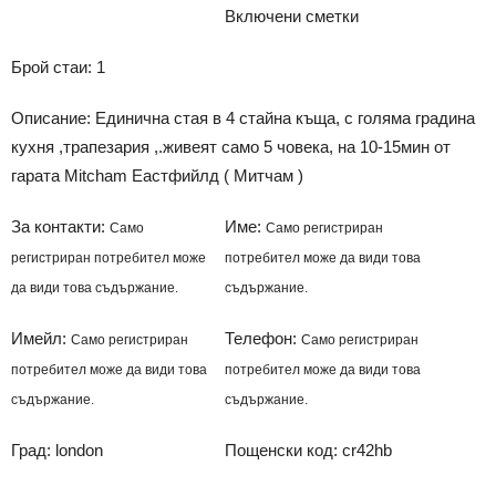
Включени сметки
Брой стаи: 1
Описание: Единична стая в 4 стайна къща, с голяма градина
кухня ,трапезария ,.живеят само 5 човека, на 10-15мин от
гарата Mitcham Еастфийлд ( Митчам )
За контакти:
Име:
Само
Само регистриран
регистриран потребител може
потребител може да види това
да види това съдържание.
съдържание.
Имейл:
Телефон:
Само регистриран
Само регистриран
потребител може да види това
потребител може да види това
съдържание.
съдържание.
Град: london
Пощенски код: cr42hb