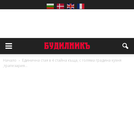
Начало
Единична стая в 4 стайна къща, с голяма градина кухня
,трапезария...