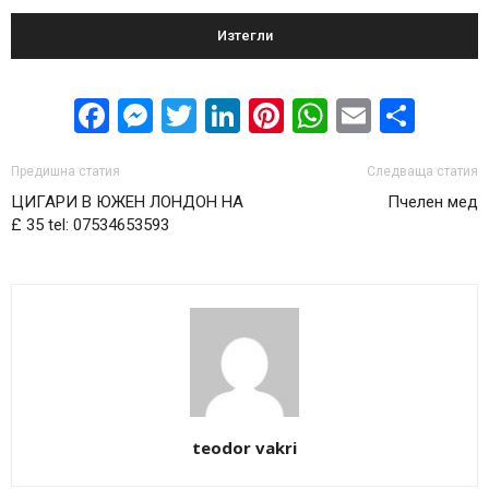
Изтегли
Facebook
Messenger
Twitter
LinkedIn
Pinterest
WhatsApp
Email
Sha
Предишна статия
Следваща статия
ЦИГАРИ В ЮЖЕН ЛОНДОН НА
Пчелен мед
£ 35 tel: 07534653593
teodor vakri