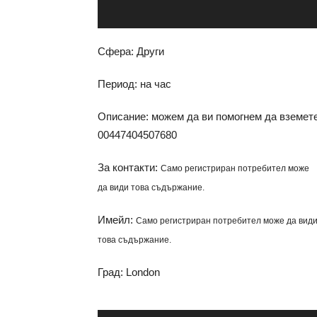
Сфера: Други
Период: на час
Описание: можем да ви помогнем да вземете 
00447404507680
За контакти:
Само регистриран потребител може
да види това съдържание.
Имейл:
Само регистриран потребител може да вид
това съдържание.
Град: London