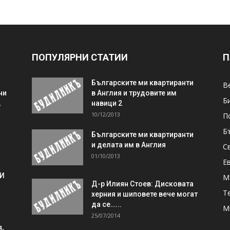
ПОПУЛЯРНИ СТАТИИ
П
Българските ми квартиранти
В
ни
в Англия и трудовите им
Б
,
навици 2
10/12/2013
П
Б
Българските ми квартиранти
и делата им в Англия
С
01/10/2013
Е
 И
М
Д-р Илиян Стоев: Дисковата
Т
херния и шиповете вече могат
да се…...
М
25/07/2014
,