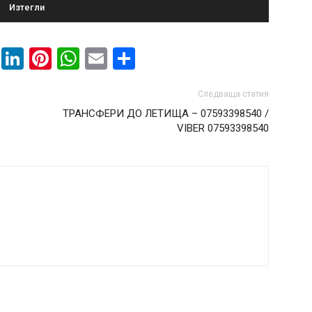
Изтегли
book
ssenger
Twitter
LinkedIn
Pinterest
WhatsApp
Email
Share
Следваща статия
ТРАНСФЕРИ ДО ЛЕТИЩА – 07593398540 /
VIBER 07593398540