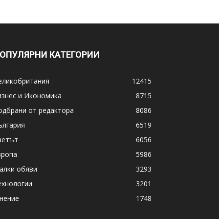
ОПУЛЯРНИ КАТЕГОРИИ
еликобритания
12415
изнес и Икономика
8715
одбрани от редактора
8086
ългария
6519
ветът
6056
вропа
5986
алки обяви
3293
ехнологии
3201
нение
1748