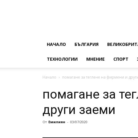
НАЧАЛО
БЪЛГАРИЯ
ВЕЛИКОБРИТ
ТЕХНОЛОГИИ
МНЕНИЕ
СПОРТ
Начало
помагане за теглене на фирмени и друг
помагане за те
други заеми
От
Eмилиян
-
03/07/2020