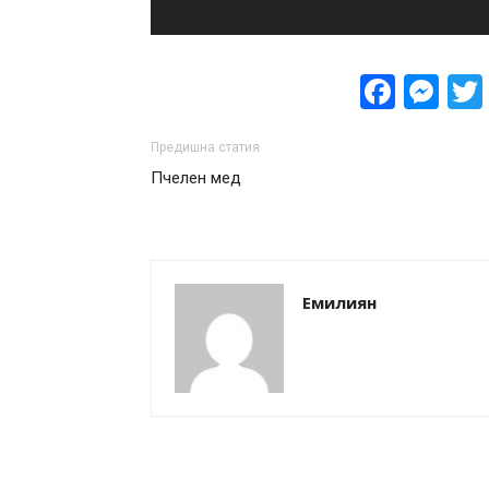
Face
Me
Предишна статия
Пчелен мед
Eмилиян