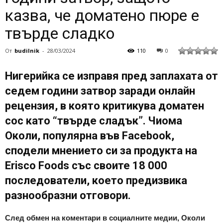
казва, че доматено пюре е
твърде сладко
От
budilnik
-
28/03/2024
110
0
Нигерийка се изправя пред заплахата от
седем години затвор заради онлайн
рецензия, в която критикува доматен
сос като “твърде сладък”. Чиома
Околи, популярна във Facebook,
сподели мнението си за продукта на
Erisco Foods със своите 18 000
последователи, което предизвика
разнообразни отговори.
След обмен на коментари в социалните медии, Околи