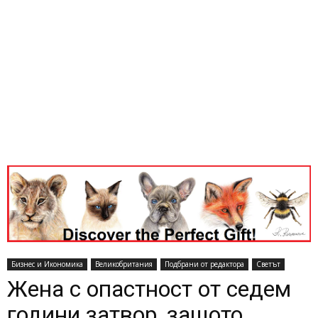
Бизнес и Икономика
Великобритания
Подбрани от редактора
Светът
Жена с опастност от седем
години затвор, защото