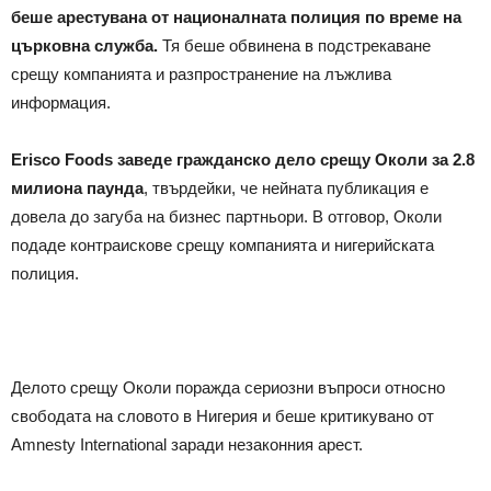
беше арестувана от националната полиция по време на
църковна служба.
Тя беше обвинена в подстрекаване
срещу компанията и разпространение на лъжлива
информация.
Erisco Foods заведе гражданско дело срещу Околи за 2.8
милиона паунда
, твърдейки, че нейната публикация е
довела до загуба на бизнес партньори. В отговор, Околи
подаде контраискове срещу компанията и нигерийската
полиция.
Делото срещу Околи поражда сериозни въпроси относно
свободата на словото в Нигерия и беше критикувано от
Amnesty International заради незаконния арест.