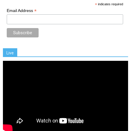
*
indicates required
*
Email Address
Live