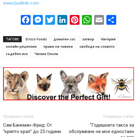
www.budilnik.com
Facebook
Messenger
Twitter
LinkedIn
Pinterest
WhatsApp
Email
Sha
ТАГОВЕ
Erisco Foods
доматен сос
затвор
Нигерия
онлайн рецензия
права на човека
свобода на словото
съдебен иск
Чиома Околи
Предишна статия
Следваща статия
Сам Банкман-Фрид: От
“Годишната такса за
“крипто крал” до 25 години
обслужване на моя едностаен