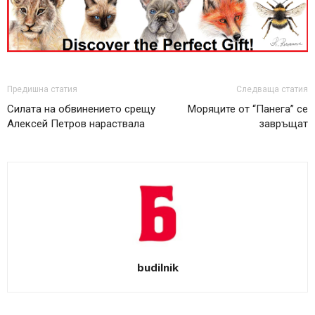
Предишна статия
Следваща статия
Силата на обвинението срещу
Моряците от “Панега” се
Алексей Петров нараствала
завръщат
budilnik