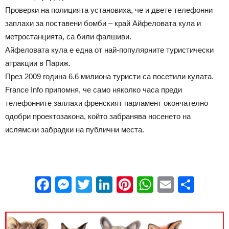
Проверки на полицията установиха, че и двете телефонни
заплахи за поставени бомби – край Айфеловата кула и
метростанцията, са били фалшиви.
Айфеловата кула е една от най-популярните туристически
атракции в Париж.
През 2009 година 6.6 милиона туристи са посетили кулата.
France Info припомня, че само няколко часа преди
телефонните заплахи френският парламент окончателно
одобри проектозакона, който забранява носенето на
ислямски забрадки на публични места.
Facebook
Messenger
Twitter
LinkedIn
Pinterest
WhatsApp
Email
Sha