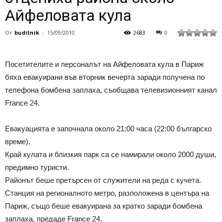
Айфеловата кула
От
budilnik
-
15/09/2010
2683
0
Посетителите и персоналът на Айфеловата кула в Париж
бяха евакуирани във вторник вечерта заради получена по
телефона бомбена заплаха, съобщава телевизионният канал
France 24.
Евакуацията e започнала около 21:00 часа (22:00 българско
време).
Край кулата и близкия парк са се намирали около 2000 души,
предимно туристи.
Районът беше претърсен от служители на реда с кучета.
Станция на регионалното метро, разположена в центъра на
Париж, също беше евакуирана за кратко заради бомбена
заплаха, предаде France 24.