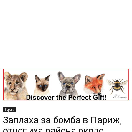
Европа
Заплаха за бомба в Париж,
отцепиха района около