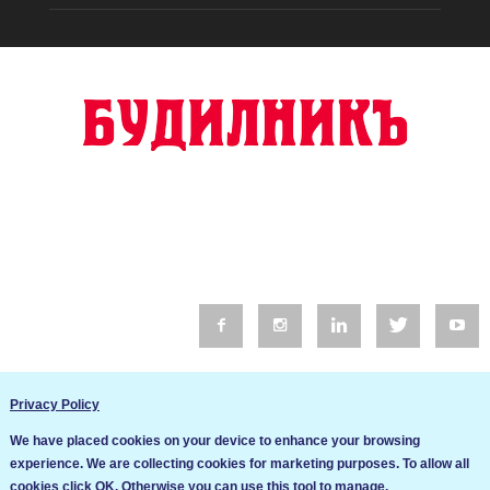
© 2016 Будилник. Всички права запазени.
Privacy Policy
Уебсайт изработка от Go Live UK
We have placed cookies on your device to enhance your browsing
Общи условия
experience. We are collecting cookies for marketing purposes. To allow all
Ние използваме бисквитки за да подобрим услугите си. Ако
cookies click OK. Otherwise you can use this tool to manage.