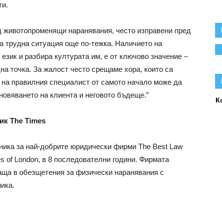
ти.
д животопроменящи наранявания, често изправени пред
ва трудна ситуация още по-тежка. Наличието на
 език и разбира културата им, е от ключово значение –
дна точка. За жалост често срещаме хора, които са
 на правилния специалист от самото начало може да
новяването на клиента и неговото бъдеще.”
К
ик The
Times
ника за най-добрите юридически фирми The Best Law
es of London, в 8 последователни години. Фирмата
аща в обезщетения за физически наранявания с
ника.