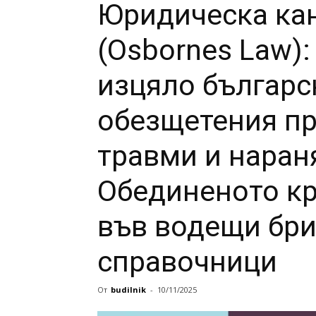
Юридическа кан
(Osbornes Law)
изцяло българс
обезщетения п
травми и наран
Обединеното кр
във водещи бр
справочници
От
budilnik
-
10/11/2025