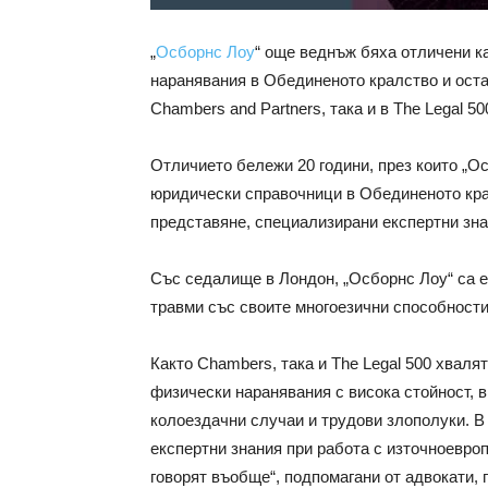
„
Осборнс Лоу
“ още веднъж бяха отличени к
наранявания в Обединеното кралство и оста
Chambers and Partners, така и в The Legal 50
Отличието бележи 20 години, през които „О
юридически справочници в Обединеното кра
представяне, специализирани експертни знан
Със седалище в Лондон, „Осборнс Лоу“ са е
травми със своите многоезични способности
Както Chambers, така и The Legal 500 хваля
физически наранявания с висока стойност, 
колоездачни случаи и трудови злополуки. В 
експертни знания при работа с източноевроп
говорят въобще“, подпомагани от адвокати, 