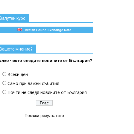
Валутен курс
British Pound Exchange Rate
Вашето мнение?
олко често следите новините от България?
Всеки ден
Само при важни събития
Почти не следя новините от България
Покажи резултатите