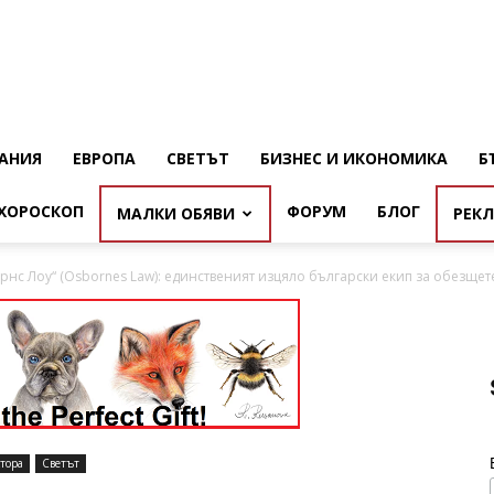
АНИЯ
ЕВРОПА
СВЕТЪТ
БИЗНЕС И ИКОНОМИКА
Б
ХОРОСКОП
ФОРУМ
БЛОГ
МАЛКИ ОБЯВИ
РЕК
с Лоу“ (Osbornes Law): единственият изцяло български екип за обезщете
тора
Светът