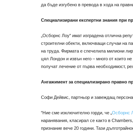
да бъде изгубено в превода в хода на правн
Специализирани експертни знания при п
„Осборнс Лоу“ имат изградена отлична репу
строителни обекти, включващи случаи на па
на труда. Фирмата е спечелила милиони лир
цял Лондон и извън него – много от които не
получат лечение от първа необходимост, р
Ангажимент за специализирано правно п
Софи Дейвис, партньор и завеждащ персонал
“Ние сме изключително горди, че „
Осборнс 
наранявания, класирал се както в Chambers, 
признание вече 20 години. Тази дълготрайно