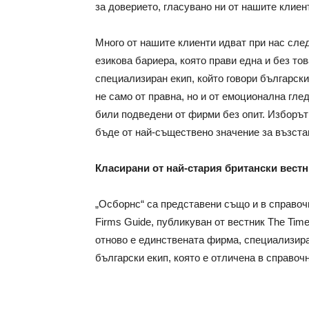
за доверието, гласувано ни от нашите клиен
Много от нашите клиенти идват при нас сле
езикова бариера, която прави една и без то
специализиран екип, който говори български
не само от правна, но и от емоционална гле
били подведени от фирми без опит. Изборът
бъде от най-съществено значение за възста
Класирани от най-стария британски вестн
„Осборнс“ са представени също и в справоч
Firms Guide, публикуван от вестник The Tim
отново е единствената фирма, специализир
български екип, която е отличена в справоч