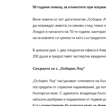
50 години помощ за клиентите при изгра
Вече повече от пет десетилетия „Осборнс Л
да изграждат живота си наново след тежко н
Лондон в началото на 70-те години, кантора
на основните си ценности като състрадателн
В днешни дни, с два лондонски офиса в Кам
200 души и предоставят експертни юридичес
Свържете се с „Осборнс Лоу“
„Осборнс Лоу“ насърчават членовете на бъ
пострадали от сериозни наранявания, да по
български екип. С адвокати, владеещи бълга
напълно разбрани и подкрепени от първия р
Като
единствения български екип за фиич