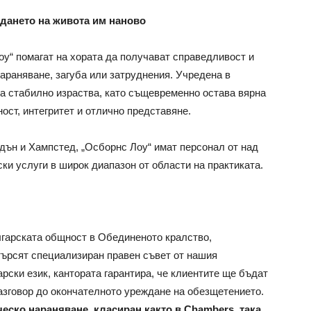
ждането на живота им наново
оу“ помагат на хората да получават справедливост и
араняване, загуба или затруднения. Учредена в
та стабилно израства, като същевременно остава вярна
ост, интегритет и отлично представяне.
дън и Хампстед, „Осборнс Лоу“ имат персонал от над
ки услуги в широк диапазон от области на практиката.
лгарската общност в Обединеното кралство,
търсят специализиран правен съвет от нашия
рски език, кантората гарантира, че клиентите ще бъдат
азговор до окончателното уреждане на обезщетението.
еско нараняване, класиран както в
Chambers
, така