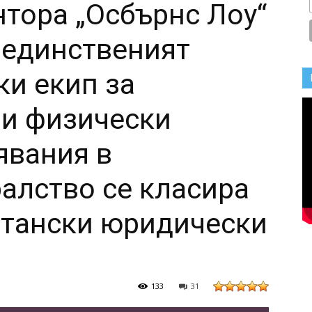
тора „Осбърнс Лоу“
: единственият
ки екип за
ри физически
явания в
алство се класира
итански юридически
133
31