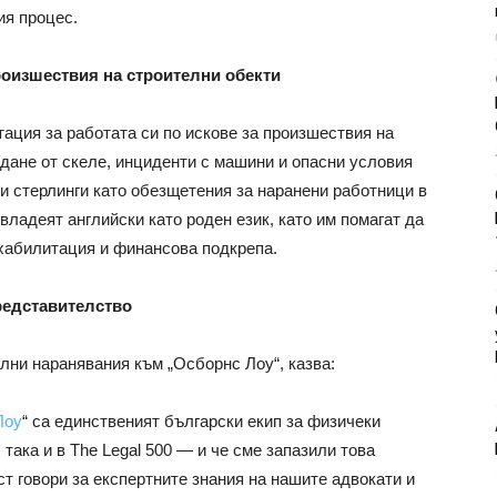
ия процес.
роизшествия на строителни обекти
тация за работата си по искове за произшествия на
дане от скеле, инциденти с машини и опасни условия
и стерлинги като обезщетения за наранени работници в
 владеят английски като роден език, като им помагат да
ехабилитация и финансова подкрепа.
редставителство
ни наранявания към „Осборнс Лоу“, казва:
Лоу
“ са единственият български екип за физичеки
така и в The Legal 500 — и че сме запазили това
ст говори за експертните знания на нашите адвокати и