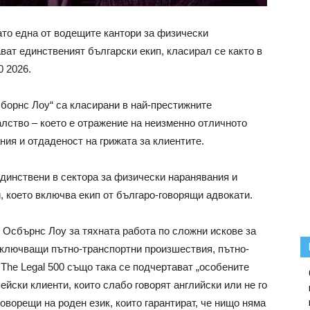
ато една от водещите кантори за физически
ват единственият български екип, класирал се както в
0 2026.
сборнс Лоу“ са класирани в най-престижните
лство – което е отражение на неизменно отличното
ия и отдаденост на грижата за клиентите.
динствени в сектора за физически наранявания и
, което включва екип от българо-говорящи адвокати.
т Осбърнс Лоу за тяхната работа по сложни искове за
включващи пътно-транспортни произшествия, пътно-
The Legal 500 също така се подчертават „особените
ейски клиенти, които слабо говорят английски или не го
говорещи на роден език, които гарантират, че нищо няма