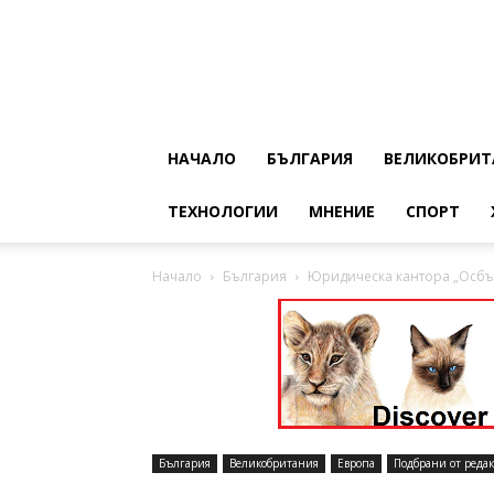
НАЧАЛО
БЪЛГАРИЯ
ВЕЛИКОБРИТ
ТЕХНОЛОГИИ
МНЕНИЕ
СПОРТ
Начало
България
Юридическа кантора „Осбърн
България
Великобритания
Европа
Подбрани от редак