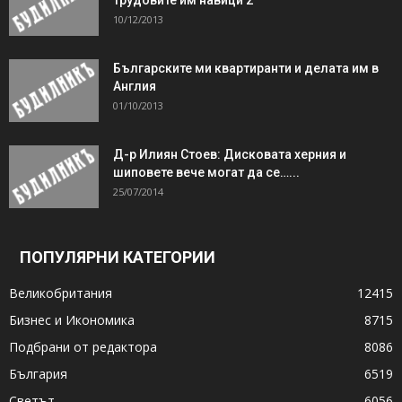
10/12/2013
Българските ми квартиранти и делата им в
Англия
01/10/2013
Д-р Илиян Стоев: Дисковата херния и
шиповете вече могат да се…...
25/07/2014
ПОПУЛЯРНИ КАТЕГОРИИ
Великобритания
12415
Бизнес и Икономика
8715
Подбрани от редактора
8086
България
6519
Светът
6056