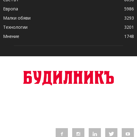
Европа
5986
Малки обяви
3293
Технологии
3201
Мнение
1748