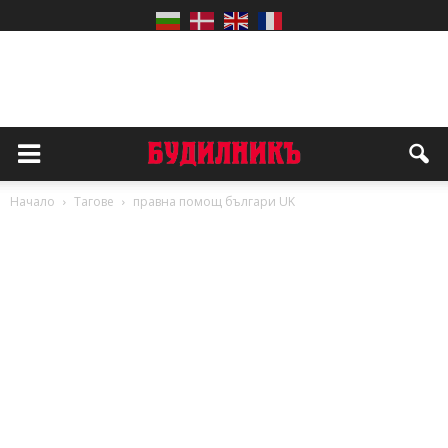
Начало
Тагове
правна помощ българи UK