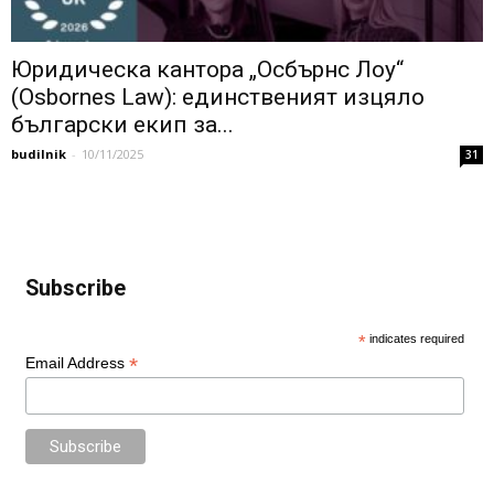
Юридическа кантора „Осбърнс Лоу“
(Osbornes Law): единственият изцяло
български екип за...
budilnik
-
10/11/2025
31
Subscribe
*
indicates required
*
Email Address