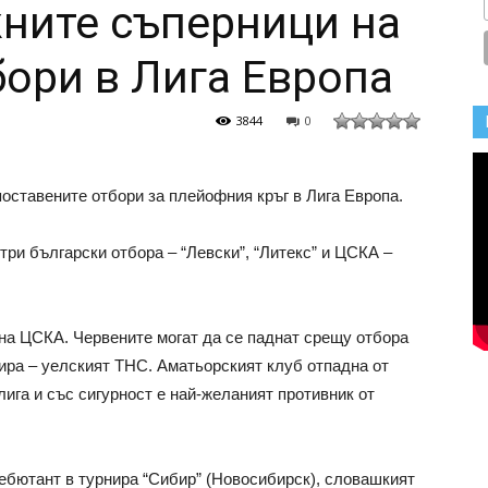
ните съперници на
бори в Лига Европа
3844
0
оставените отбори за плейофния кръг в Лига Европа.
три български отбора – “Левски”, “Литекс” и ЦСКА –
на ЦСКА. Червените могат да се паднат срещу отбора
нира – уелският ТНС. Аматьорският клуб отпадна от
ига и със сигурност е най-желаният противник от
дебютант в турнира “Сибир” (Новосибирск), словашкият