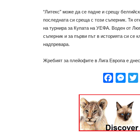
“Литекс” може да се падне и срещу белгийск
последната си среща с този съперник. Тя от
на турнира за Купата на УЕФА. Воден от Люп
съперник и за първи път в историята си се 
надпревара.
Жребият за плейофите в Лига Европа е днес
Face
Me