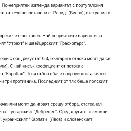
 По-неприятен изглежда вариантът с португалския
нт от тези непоставени е “Рапид” (Виена), отстранил в
преки че е поставен. Най-неприятните варианти за
ият “Утрехт” и швейцарският “Грасхопърс”.
ощи с общ резултат 6:3, българите отново могат да се
лм). С най-нисък коефициент от потока с
т “Карабах”. Този отбор обаче направи доста силно
ни три противника. Последният от тях беше полският
овчанлии могат да играят срещу отбора, отстранил
ина – унгарският “Дебрецен”. Сред другите възможни
, украинският “Карпати” (Лвов) и словенският