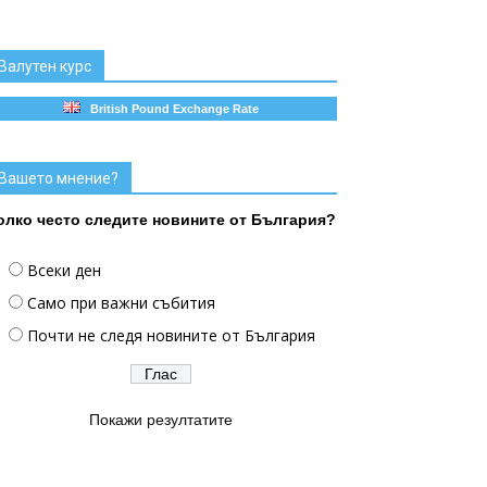
Валутен курс
British Pound Exchange Rate
Вашето мнение?
олко често следите новините от България?
Всеки ден
Само при важни събития
Почти не следя новините от България
Покажи резултатите