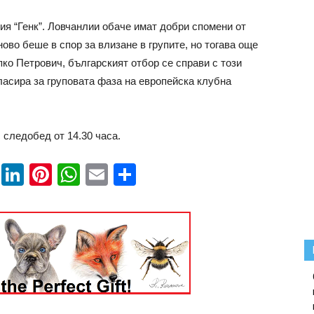
ия “Генк”. Ловчанлии обаче имат добри спомени от
ново беше в спор за влизане в групите, но тогава още
ко Петрович, българският отбор се справи с този
класира за груповата фаза на европейска клубна
 следобед от 14.30 часа.
book
ssenger
Twitter
LinkedIn
Pinterest
WhatsApp
Email
Share