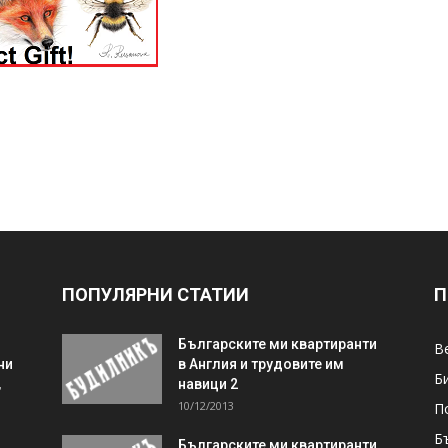
ПОПУЛЯРНИ СТАТИИ
П
Българските ми квартиранти
В
ни
в Англия и трудовите им
Б
,
навици 2
10/12/2013
П
Б
Българските ми квартиранти