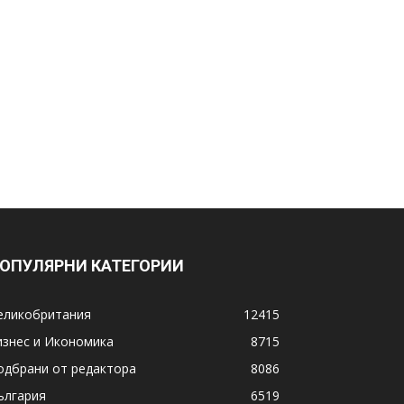
ОПУЛЯРНИ КАТЕГОРИИ
еликобритания
12415
изнес и Икономика
8715
одбрани от редактора
8086
ългария
6519