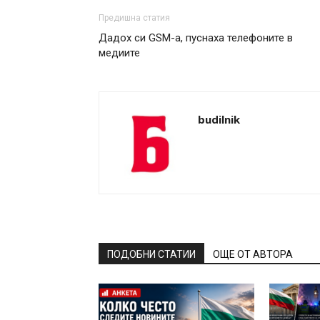
Предишна статия
Дадох си GSM-а, пуснаха телефоните в
медиите
budilnik
ПОДОБНИ СТАТИИ
ОЩЕ ОТ АВТОРА