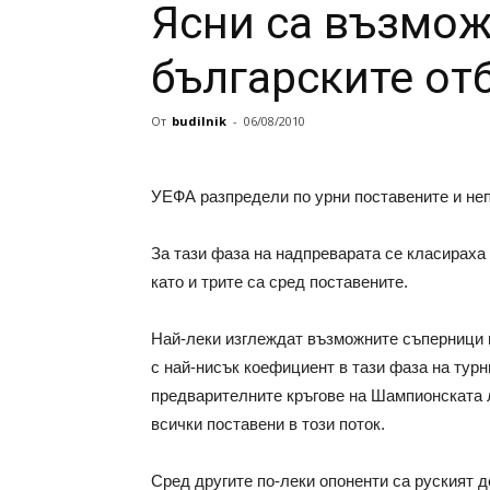
Ясни са възмож
българските от
От
budilnik
-
06/08/2010
УЕФА разпредели по урни поставените и неп
За тази фаза на надпреварата се класираха 
като и трите са сред поставените.
Най-леки изглеждат възможните съперници 
с най-нисък коефициент в тази фаза на тур
предварителните кръгове на Шампионската л
всички поставени в този поток.
Сред другите по-леки опоненти са руският 