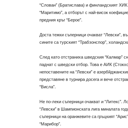
“Слован” (Братислава) и финландският ХИК.
“Маритимо”, а отборът с най-висок коефицие
предния кръг “Берое”.
Доста тежки съперници очакват “Левски”, въ
сините са турският “Трабзонспор”, холандск
След като отстраниха шведския “Калмар” сн
паднат с шведски отбор. Това е АИК (Стокхо
непоставените на “Левски” е азербйджанския
представяне в турнира досега и вече отстра
“Висла”.
Не по-леки съперници очакват и “Литекс”. Л
“Левски” в Шампионската лига миналата год
съперници на оранжевите са гръцкият “Арис”
“Марибор”.