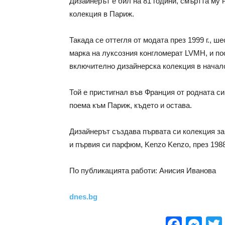
Дизайнерът е бил на 81 години, смъртта му 
колекция в Париж.
Такада се оттегля от модата през 1999 г., 
марка на луксозния конгломерат LVMH, и по
включително дизайнерска колекция в начало
Той е пристигнал във Франция от родната си 
поема към Париж, където и остава.
Дизайнерът създава първата си колекция за ж
и първия си парфюм, Kenzo Kenzo, през 1988
По публикацията работи: Анисия Иванова
dnes.bg
Face
Me