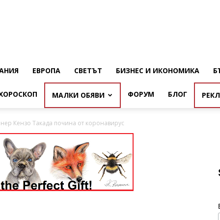
АНИЯ
ЕВРОПА
СВЕТЪТ
БИЗНЕС И ИКОНОМИКА
Б
ХОРОСКОП
ФОРУМ
БЛОГ
МАЛКИ ОБЯВИ
РЕК
нер Кензо Такада почина от коронавирус