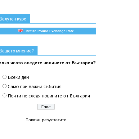
Валутен курс
British Pound Exchange Rate
Вашето мнение?
олко често следите новините от България?
Всеки ден
Само при важни събития
Почти не следя новините от България
Покажи резултатите