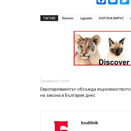
ТАГОВЕ
бизнес
здраве
КОРОНА ВИРУС
Предишна статия
Европарламентът обсъжда върховенството
на закона в България днес
budilnik