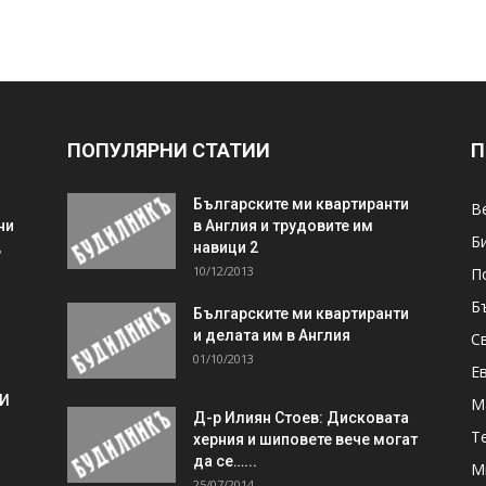
ПОПУЛЯРНИ СТАТИИ
П
Българските ми квартиранти
В
ни
в Англия и трудовите им
Б
,
навици 2
10/12/2013
П
Б
Българските ми квартиранти
и делата им в Англия
С
01/10/2013
Е
 И
М
Д-р Илиян Стоев: Дисковата
Т
херния и шиповете вече могат
да се…...
М
25/07/2014