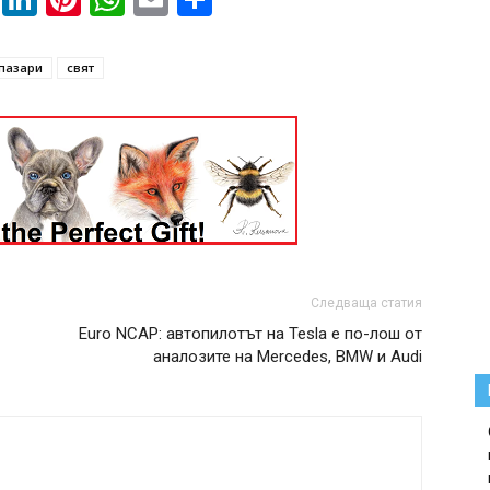
пазари
свят
Следваща статия
Euro NCAP: автопилотът на Tesla е по-лош от
аналозите на Mercedes, BMW и Audi