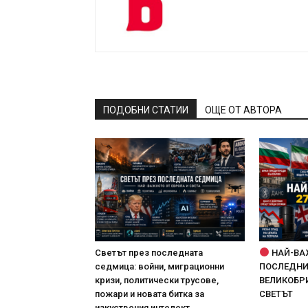
ПОДОБНИ СТАТИИ
ОЩЕ ОТ АВТОРА
Светът през последната
НАЙ-ВА
седмица: войни, миграционни
ПОСЛЕДНИТ
кризи, политически трусове,
ВЕЛИКОБРИ
пожари и новата битка за
СВЕТЪТ
изкуствения интелект