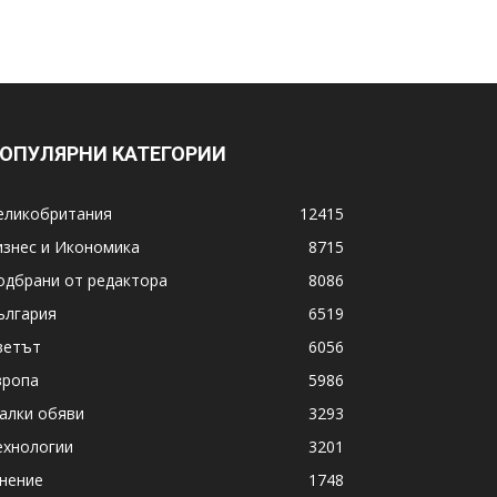
ОПУЛЯРНИ КАТЕГОРИИ
еликобритания
12415
изнес и Икономика
8715
одбрани от редактора
8086
ългария
6519
ветът
6056
вропа
5986
алки обяви
3293
ехнологии
3201
нение
1748