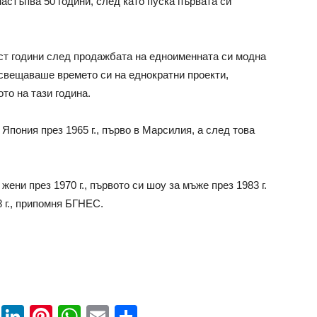
настъпва 50 години, след като пуска първата си
шест години след продажбата на едноименната си модна
свещаваше времето си на еднократни проекти,
то на тази година.
Япония през 1965 г., първо в Марсилия, а след това
ени през 1970 г., първото си шоу за мъже през 1983 г.
 г., припомня БГНЕС.
book
ssenger
Twitter
LinkedIn
Pinterest
WhatsApp
Email
Share