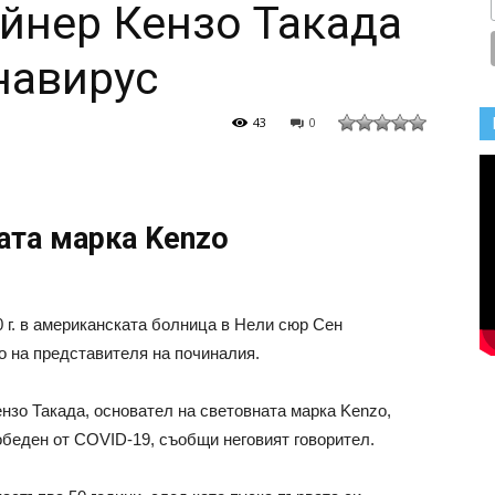
йнер Кензо Такада
навирус
43
0
ата марка Kenzo
0 г. в американската болница в Нели сюр Сен
о на представителя на починалия.
нзо Такада, основател на световната марка Kenzo,
обеден от COVID-19, съобщи неговият говорител.