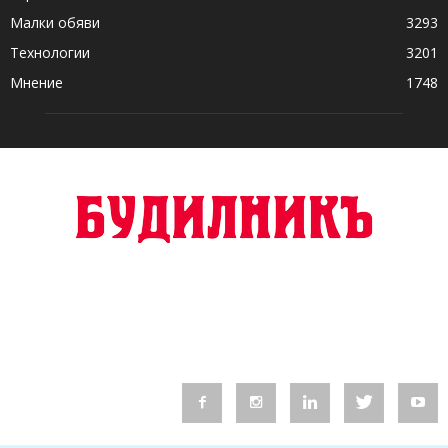
Малки обяви
3293
Технологии
3201
Мнение
1748