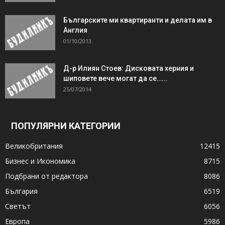
Българските ми квартиранти и делата им в
Англия
01/10/2013
Д-р Илиян Стоев: Дисковата херния и
шиповете вече могат да се…...
25/07/2014
ПОПУЛЯРНИ КАТЕГОРИИ
Великобритания
12415
Бизнес и Икономика
8715
Подбрани от редактора
8086
България
6519
Светът
6056
Европа
5986