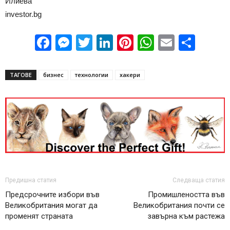
Илиева
investor.bg
Facebook
Messenger
Twitter
LinkedIn
Pinterest
WhatsApp
Email
Sha
ТАГОВЕ
бизнес
технологии
хакери
Предишна статия
Следваща статия
Предсрочните избори във
Промишлеността във
Великобритания могат да
Великобритания почти се
променят страната
завърна към растежа