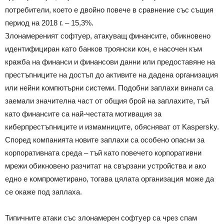
потребители, което е двойно повече в сравнение със същия
период на 2018 г. – 15,3%.
Злонамереният софтуер, атакуващ финансите, обикновено
идентифициран като банков троянски кон, е насочен към
кражба на финанси и финансови данни или предоставяне на
престъпниците на достъп до активите на дадена организация
или нейни компютърни системи. Подобни заплахи винаги са
заемали значителна част от общия брой на заплахите, тъй
като финансите са най-честата мотивация за
киберпрестъпниците и измамниците, обясняват от Kaspersky.
Според компанията новите заплахи са особено опасни за
корпоративната среда – тъй като повечето корпоративни
мрежи обикновено разчитат на свързани устройства и ако
едно е компрометирано, тогава цялата организация може да
се окаже под заплаха.
Типичните атаки със злонамерен софтуер са чрез спам