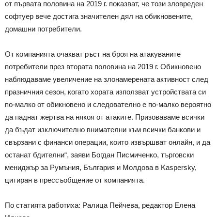
от първата половина на 2019 г. показват, че този зловреден
софтуер вече достига значителен дял на обикновените,
домашни потребители.
От компанията очакват ръст на броя на атакуваните
потребители през втората половина на 2019 г. Обикновено
наблюдаваме увеличение на злонамерената активност след
празничния сезон, когато хората използват устройствата си
по-малко от обикновено и следователно е по-малко вероятно
да паднат жертва на някоя от атаките. Призоваваме всички
да бъдат изключително внимателни към всички банкови и
свързани с финанси операции, които извършват онлайн, и да
останат бдителни“, заяви Богдан Писмиченко, търговски
мениджър за Румъния, България и Молдова в Kaspersky,
цитиран в прессъобщение от компанията.
По статията работиха: Ралица Пейчева, редактор Елена