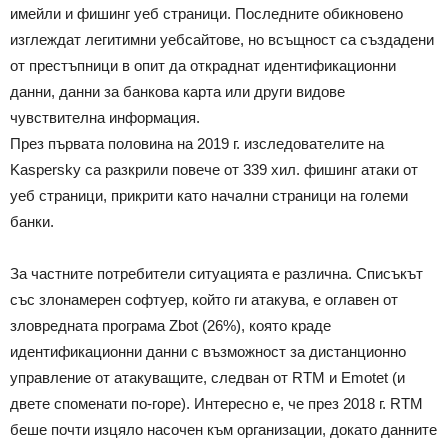
имейли и фишинг уеб страници. Последните обикновено
изглеждат легитимни уебсайтове, но всъщност са създадени
от престъпници в опит да откраднат идентификационни
данни, данни за банкова карта или други видове
чувствителна информация.
През първата половина на 2019 г. изследователите на
Kaspersky са разкрили повече от 339 хил. фишинг атаки от
уеб страници, прикрити като начални страници на големи
банки.
За частните потребители ситуацията е различна. Списъкът
със злонамерен софтуер, който ги атакува, е оглавен от
зловредната програма Zbot (26%), която краде
идентификационни данни с възможност за дистанционно
управление от атакуващите, следван от RTM и Emotet (и
двете споменати по-горе). Интересно е, че през 2018 г. RTM
беше почти изцяло насочен към организации, докато данните