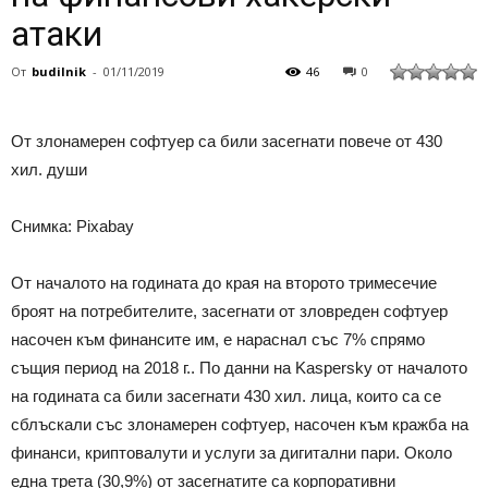
атаки
От
budilnik
-
01/11/2019
46
0
От злонамерен софтуер са били засегнати повече от 430
хил. души
Снимка: Pixabay
От началото на годината до края на второто тримесечие
броят на потребителите, засегнати от зловреден софтуер
насочен към финансите им, е нараснал със 7% спрямо
същия период на 2018 г.. По данни на Kaspersky от началото
на годината са били засегнати 430 хил. лица, които са се
сблъскали със злонамерен софтуер, насочен към кражба на
финанси, криптовалути и услуги за дигитални пари. Около
една трета (30,9%) от засегнатите са корпоративни