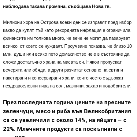
наблюдава такава промяна, съобщава Нова тв.
Милиони хора на Острова всеки ден се изправят пред избор
какво да купят, тъй като рекордната инфлация е ограничила
финансите им толкова много, че вече не могат да пазаруват
всичко, от което се нуждаят. Проучване показва, че близо 10
млн. души или всяко пето домакинство не е в състояние да
сложи достатъчно храна на масата си. Някои пропускат
вечерята или обяда, а други разчитат основно на евтини
пакетирани и консервирани храни, които често съдържат
нездравословни нива на сол, мазнини, захар и подобрители.
През последната година цените на пресните
зеленчуци, месо и риба във Великобритания
са се увеличили с около 14%, на яйцата – с
22%. Млечните продукти са поскъпнали с