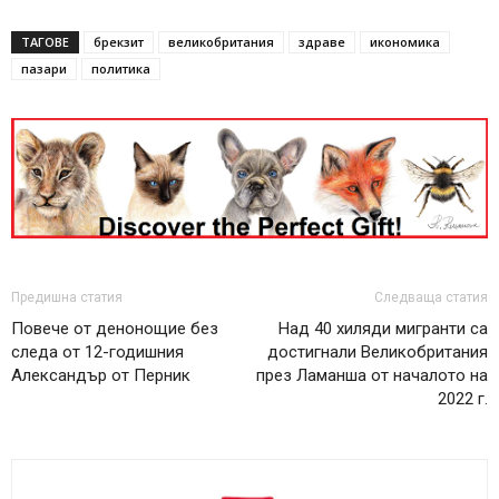
ТАГОВЕ
брекзит
великобритания
здраве
икономика
пазари
политика
Предишна статия
Следваща статия
Повече от денонощие без
Над 40 хиляди мигранти са
следа от 12-годишния
достигнали Великобритания
Александър от Перник
през Ламанша от началото на
2022 г.