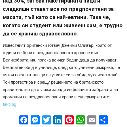
над 30%, затова пакетираната пица и
сладкиши стават все по-предпочитани за
масата, тъй като са най-евтини. Така че,
когато си студент или живееш сам, е трудно
да се храниш здравословно.
Известният британски готвач Джейми Оливър, който от
години се бори с нездравословното хранене във
Великобритания, поиска всички бедни деца да получават
безплатен обяд в училище, след като учители разкриха, че
някои носят от вкъщи в кутиите си за обяд мухлясал хляб.
Той протестира и срещу решението на британското
правителство да отложи заради инфлацията забраната на
промоции на нездравословни храни в супермаркетите.
fakti.bg
Facebook
Messenger
Twitter
LinkedIn
Pinterest
WhatsApp
Email
Sha