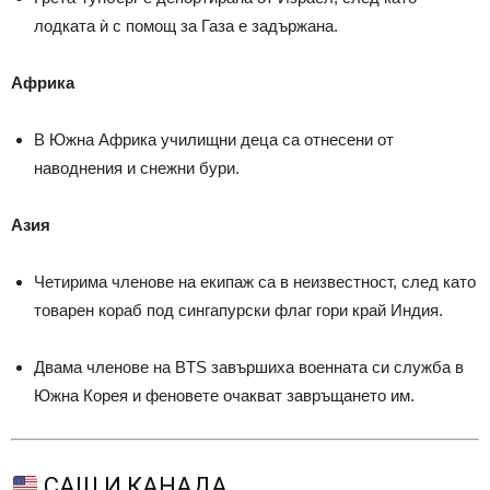
лодката ѝ с помощ за Газа е задържана.
Африка
В Южна Африка училищни деца са отнесени от
наводнения и снежни бури.
Азия
Четирима членове на екипаж са в неизвестност, след като
товарен кораб под сингапурски флаг гори край Индия.
Двама членове на BTS завършиха военната си служба в
Южна Корея и феновете очакват завръщането им.
САЩ И КАНАДА