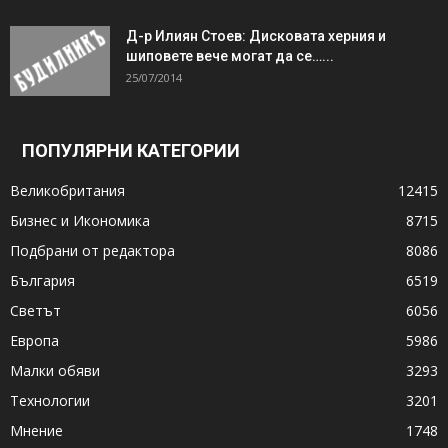
Д-р Илиян Стоев: Дисковата херния и
шиповете вече могат да се…...
25/07/2014
ПОПУЛЯРНИ КАТЕГОРИИ
Великобритания
12415
Бизнес и Икономика
8715
Подбрани от редактора
8086
България
6519
Светът
6056
Европа
5986
Малки обяви
3293
Технологии
3201
Мнение
1748