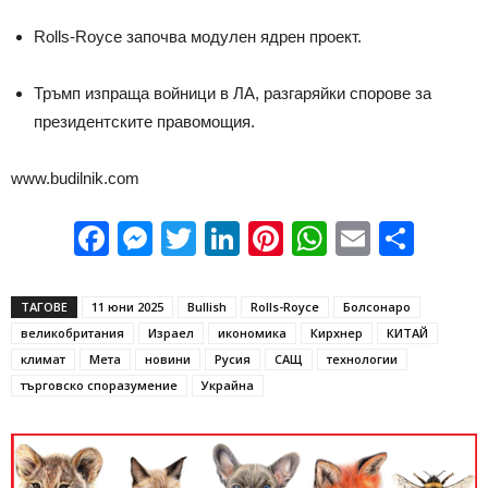
Rolls-Royce започва модулен ядрен проект.
Тръмп изпраща войници в ЛА, разгаряйки спорове за
президентските правомощия.
www.budilnik.com
Facebook
Messenger
Twitter
LinkedIn
Pinterest
WhatsApp
Email
Sha
ТАГОВЕ
11 юни 2025
Bullish
Rolls-Royce
Болсонаро
великобритания
Израел
икономика
Кирхнер
КИТАЙ
климат
Мета
новини
Русия
САЩ
технологии
търговско споразумение
Украйна