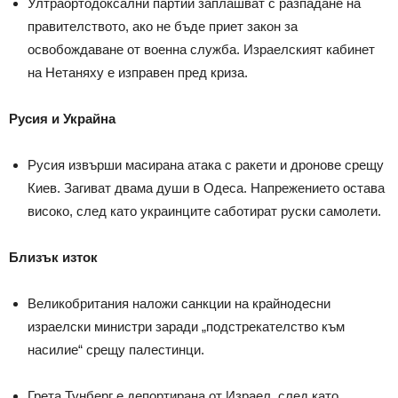
Ултраортодоксални партии заплашват с разпадане на
правителството, ако не бъде приет закон за
освобождаване от военна служба. Израелският кабинет
на Нетаняху е изправен пред криза.
Русия и Украйна
Русия извърши масирана атака с ракети и дронове срещу
Киев. Загиват двама души в Одеса. Напрежението остава
високо, след като украинците саботират руски самолети.
Близък изток
Великобритания наложи санкции на крайнодесни
израелски министри заради „подстрекателство към
насилие“ срещу палестинци.
Грета Тунберг е депортирана от Израел, след като