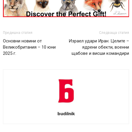
Предишна статия
Следваща статия
Основни новини от
Израел удари Иран: Целите –
Великобритания – 10 юни
ядрени обекти, военни
2025 г.
щабове и висши командири
budilnik