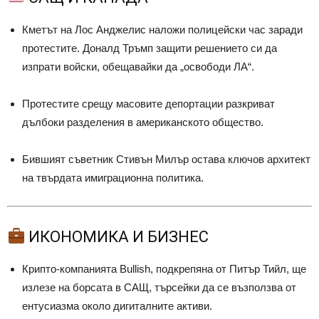
Кметът на Лос Анджелис наложи полицейски час заради
протестите. Доналд Тръмп защити решението си да
изпрати войски, обещавайки да „освободи ЛА“.
Протестите срещу масовите депортации разкриват
дълбоки разделения в американското общество.
Бившият съветник Стивън Милър остава ключов архитект
на твърдата имиграционна политика.
ИКОНОМИКА И БИЗНЕС
Крипто-компанията Bullish, подкрепяна от Питър Тийл, ще
излезе на борсата в САЩ, търсейки да се възползва от
ентусиазма около дигиталните активи.