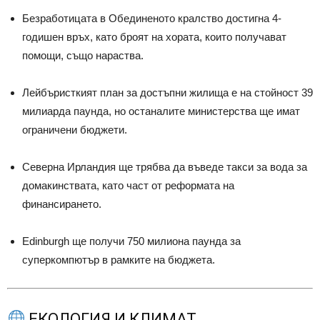
Безработицата в Обединеното кралство достигна 4-
годишен връх, като броят на хората, които получават
помощи, също нараства.
Лейбъристкият план за достъпни жилища е на стойност 39
милиарда паунда, но останалите министерства ще имат
ограничени бюджети.
Северна Ирландия ще трябва да въведе такси за вода за
домакинствата, като част от реформата на
финансирането.
Edinburgh ще получи 750 милиона паунда за
суперкомпютър в рамките на бюджета.
ЕКОЛОГИЯ И КЛИМАТ