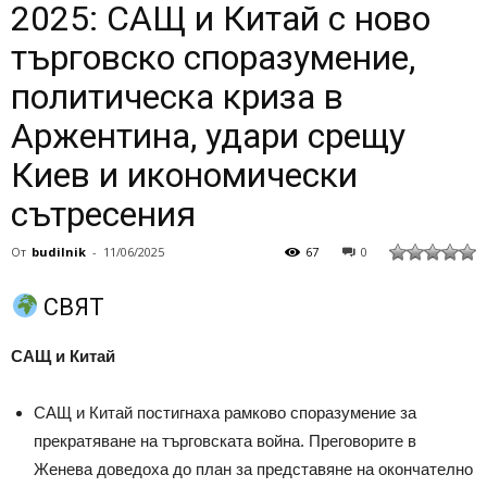
2025: САЩ и Китай с ново
търговско споразумение,
политическа криза в
Аржентина, удари срещу
Киев и икономически
сътресения
От
budilnik
-
11/06/2025
67
0
СВЯТ
САЩ и Китай
САЩ и Китай постигнаха рамково споразумение за
прекратяване на търговската война. Преговорите в
Женева доведоха до план за представяне на окончателно