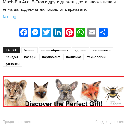
Mach-E и Audi E-Tron и други държат доста висока цена и
няма да подлежат на помощ от държавата.
fakti.bg
Facebook
Messenger
Twitter
LinkedIn
Pinterest
WhatsApp
Email
Sha
ТАГОВЕ
бизнес
великобритания
здраве
икономика
Лондон
пазари
парламент
политика
технологии
финанси
Предишна статия
Следваща статия