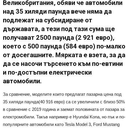
Великобритания, обяви че автомобили
над 35 хиляди паунда вече няма да
подлежат на субсидиране от
държавата, а тези под тази сума ще
получават 2500 паунда (2 921 евро),
което с 500 паунда (584 евро) по-малко
от досегашните. Мярката е взета, за да
да се насочи търсенето към по-евтини
и по-достъпни електрически
автомобили.
За сравнение, моделите които предлагат пазарна цена под
35 хиляди паунда(40 916 евро) са се увеличили с близо 50%
в сравнение с 2019 година и заемат половината от пазара за
електромобили. Такъв например е Hyundai Kona, но пък и по-
популярните автомобили като Tesla Model 3, Ford Mustang