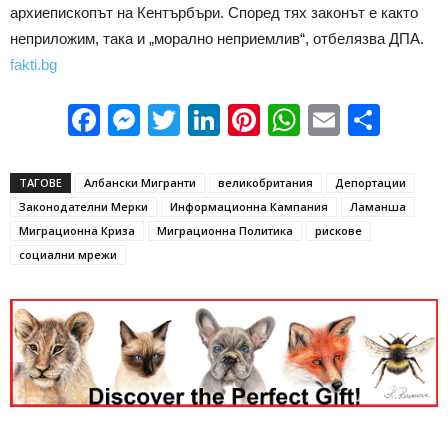
архиепископът на Кентърбъри. Според тях законът е както
неприложим, така и „морално неприемлив“, отбелязва ДПА.
fakti.bg
Facebook
Messenger
Twitter
LinkedIn
Pinterest
WhatsApp
Email
Sha
ТАГОВЕ
Албански Мигранти
великобритания
Депортации
Законодателни Мерки
Информационна Кампания
Ламанша
Миграционна Криза
Миграционна Политика
рискове
социални мрежи