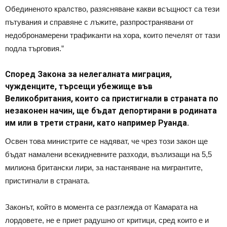
Обединеното кралство, разясняване какви всъщност са тези
пътувания и справяне с лъжите, разпространявани от
недобронамерени трафиканти на хора, които печелят от тази
подла търговия.”
Според Закона за нелегалната миграция,
чужденците, търсещи убежище във
Великобритания, които са пристигнали в страната по
незаконен начин, ще бъдат депортирани в родината
им или в трети страни, като например Руанда.
Освен това министрите се надяват, че чрез този закон ще
бъдат намалени всекидневните разходи, възлизащи на 5,5
милиона британски лири, за настаняване на мигрантите,
пристигнали в страната.
Законът, който в момента се разглежда от Камарата на
лордовете, не е приет радушно от критици, сред които е и