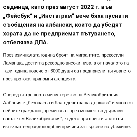
седмица, като през август 2022 г. във
„Фейсбук“ и „Инстаграм“ вече бяха пуснати
съобщения на албански, които да убедят
хората да не предприемат пътуването,
отбелязва ДПА.
През изминалата година броят на мигрантите, прекосили
Ламанша, достигна рекордно високи нива, а от началото на
тази година повече от 6000 души са предприели пътуването
през протока, припомня агенцията.
Според вътрешното министерство на Великобритания
Албания е „безопасна и благоденстваща държава“ и много от
нейните граждани „преминават през множество държави
напът към Великобритания“, където при пристигането си
изтъкват неправдоподобни причини за търсене на убежище.