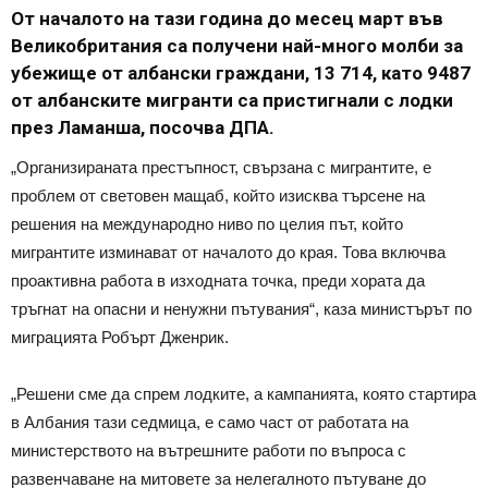
От началото на тази година до месец март във
Великобритания са получени най-много молби за
убежище от албански граждани, 13 714, като 9487
от албанските мигранти са пристигнали с лодки
през Ламанша, посочва ДПА.
„Организираната престъпност, свързана с мигрантите, е
проблем от световен мащаб, който изисква търсене на
решения на международно ниво по целия път, който
мигрантите изминават от началото до края. Това включва
проактивна работа в изходната точка, преди хората да
тръгнат на опасни и ненужни пътувания“, каза министърът по
миграцията Робърт Дженрик.
„Решени сме да спрем лодките, а кампанията, която стартира
в Албания тази седмица, е само част от работата на
министерството на вътрешните работи по въпроса с
развенчаване на митовете за нелегалното пътуване до