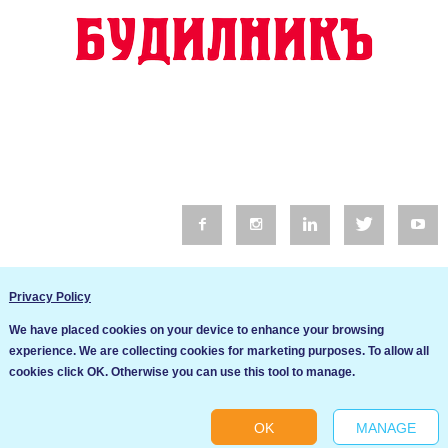
© 2016 Будилник. Всички права запазени.
Privacy Policy
Уебсайт изработка от Go Live UK
We have placed cookies on your device to enhance your browsing
Общи условия
experience. We are collecting cookies for marketing purposes. To allow all
Ние използваме бисквитки за да подобрим услугите си. Ако
cookies click OK. Otherwise you can use this tool to manage.
продължите да посещавате този сайт, ние приемаме, че се
Политика за сигурност и поверителност
съгласявате с използването им.
OK
MANAGE
Ok
Cookie settings