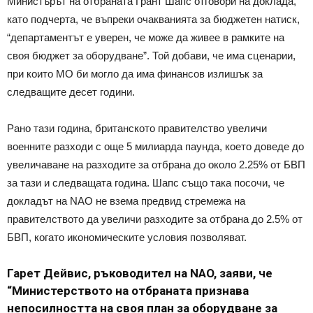
Министърът на отбраната Грант Шапс отговори на доклада,
като подчерта, че въпреки очакванията за бюджетен натиск,
“департаментът е уверен, че може да живее в рамките на
своя бюджет за оборудване”. Той добави, че има сценарии,
при които МО би могло да има финансов излишък за
следващите десет години.
Рано тази година, британското правителство увеличи
военните разходи с още 5 милиарда паунда, което доведе до
увеличаване на разходите за отбрана до около 2.25% от БВП
за тази и следващата година. Шапс също така посочи, че
докладът на NAO не взема предвид стремежа на
правителството да увеличи разходите за отбрана до 2.5% от
БВП, когато икономическите условия позволяват.
Гарет Дейвис, ръководител на NAO, заяви, че
“Министерството на отбраната признава
непосилността на своя план за оборудване за