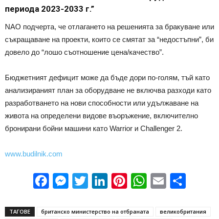
периода 2023-2033 г.”
NAO подчерта, че отлагането на решенията за бракуване или
съкращаване на проекти, които се смятат за “недостъпни”, би
довело до “лошо съотношение цена/качество”.
Бюджетният дефицит може да бъде дори по-голям, тъй като
анализираният план за оборудване не включва разходи като
разработването на нови способности или удължаване на
живота на определени видове въоръжение, включително
бронирани бойни машини като Warrior и Challenger 2.
www.budilnik.com
Facebook
Messenger
Twitter
LinkedIn
Pinterest
WhatsApp
Email
Sha
ТАГОВЕ
британско министерство на отбраната
великобритания