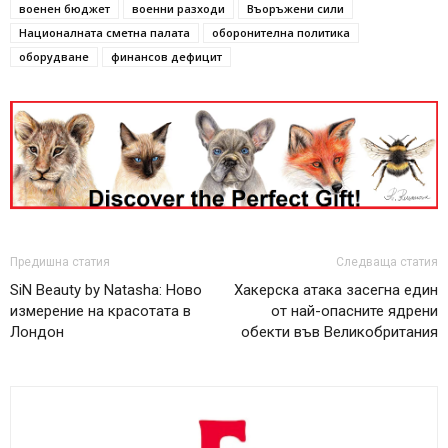
военен бюджет
военни разходи
Въоръжени сили
Националната сметна палата
оборонителна политика
оборудване
финансов дефицит
Предишна статия
Следваща статия
SiN Beauty by Natasha: Ново
Хакерска атака засегна един
измерение на красотата в
от най-опасните ядрени
Лондон
обекти във Великобритания