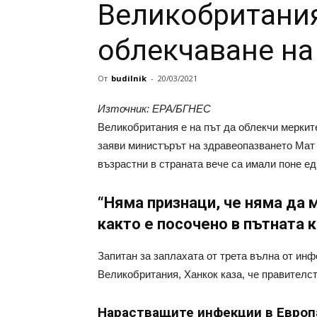
Великобритания
облекчаване на
От
budilnik
-
20/03/2021
Източник: EPA/БГНЕС
Великобритания е на път да облекчи мерките
заяви министърът на здравеопазването Мат 
възрастни в страната вече са имали поне е
“Няма признаци, че няма да
както е посочено в пътната к
Запитан за заплахата от трета вълна от инф
Великобритания, Ханкок каза, че правителс
Нарастващите инфекции в Европ