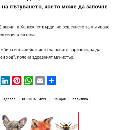
 на пътуването, което може да започне
2 април, а Ханкок потвърди, че решението за пътуване
дмици, а не сега.
ужбина и въздействието на новите варианти, за да
зи ход”, поясни здравният министър.
book
ssenger
Twitter
LinkedIn
Pinterest
WhatsApp
Email
Share
здраве
КОРОНА ВИРУС
Лондон
политика