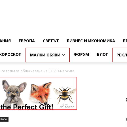
АНИЯ
ЕВРОПА
СВЕТЪТ
БИЗНЕС И ИКОНОМИКА
Б
ХОРОСКОП
ФОРУМ
БЛОГ
МАЛКИ ОБЯВИ
РЕК
се готви за облекчаване на COVID-мерките
ктора