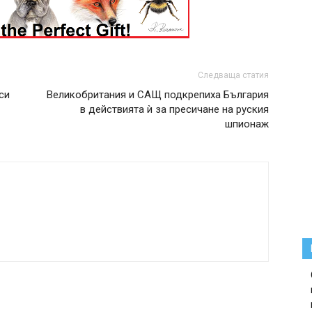
Следваща статия
си
Великобритания и САЩ подкрепиха България
в действията ѝ за пресичане на руския
шпионаж