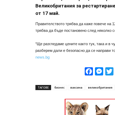
Великобритания за рестартиране
от 17 май.
Правителството трябва да каже повече на 1
трябва да бъде постановено след няколко се
“Ще разгледаме цените както тук, така и в ч
разберем дали е безопасно да се направи то
news.bg
Face
Me
ТАГОВЕ
бизнес
ваксина
великобритания