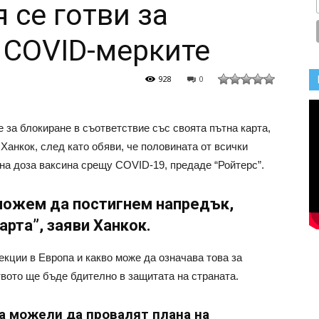
 се готви за
 COVID-мерките
928
0
 за блокиране в съответствие със своята пътна карта,
Ханкок, след като обяви, че половината от всички
дна доза ваксина срещу COVID-19, предаде “Ройтерс”.
 можем да постигнем напредък,
арта”, заяви Ханкок.
екции в Европа и какво може да означава това за
твото ще бъде бдително в защитата на страната.
а можели да провалят плана на