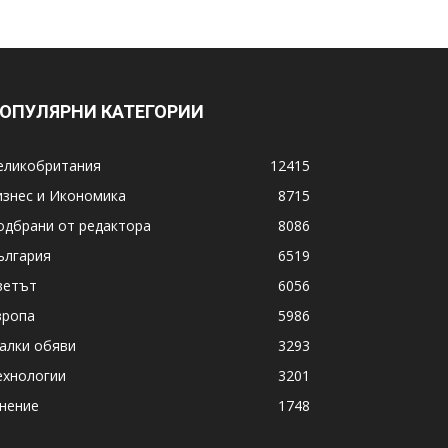
ОПУЛЯРНИ КАТЕГОРИИ
еликобритания
12415
изнес и Икономика
8715
одбрани от редактора
8086
ългария
6519
ветът
6056
вропа
5986
алки обяви
3293
ехнологии
3201
нение
1748