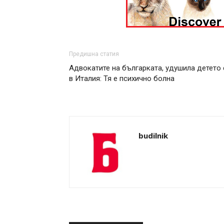
Предишна статия
Адвокатите на българката, удушила детето 
в Италия: Тя е психично болна
budilnik