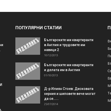
ПОПУЛЯРНИ СТАТИИ
П
Българските ми квартиранти
В
ни
в Англия и трудовите им
Б
,
навици 2
10/12/2013
П
Б
Българските ми квартиранти
и делата им в Англия
С
01/10/2013
Е
 И
М
Д-р Илиян Стоев: Дисковата
Т
херния и шиповете вече могат
да се…...
М
25/07/2014
,