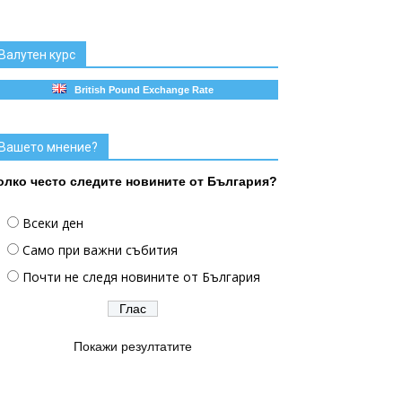
Валутен курс
British Pound Exchange Rate
Вашето мнение?
олко често следите новините от България?
Всеки ден
Само при важни събития
Почти не следя новините от България
Покажи резултатите