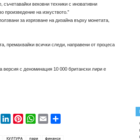
е, съчетавайки вековни техники с иновативни
во произведение на изкуството.”
ползвани за изрязване на дизайна върху монетата,
а, премахвайки всички следи, направени от процеса
а версия с деноминация 10 000 британски лири е
book
ssenger
Twitter
LinkedIn
Pinterest
WhatsApp
Email
Share
КУЛТУРА
пари
финанси