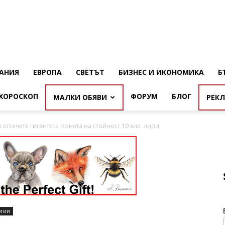
АНИЯ
ЕВРОПА
СВЕТЪТ
БИЗНЕС И ИКОНОМИКА
Б
ХОРОСКОП
ФОРУМ
БЛОГ
МАЛКИ ОБЯВИ
РЕК
отсечете гигантска монета на стойност 10 хил. лири
огии