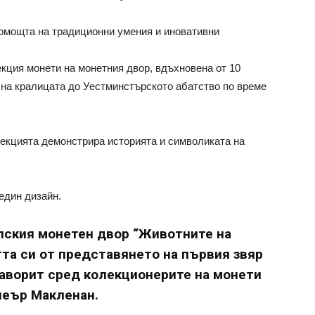
помощта на традиционни умения и иновативни
кция монети на монетния двор, вдъхновена от 10
я на кралицата до Уестминстърското абатство по време
колекцията демонстрира историята и символиката на
един дизайн.
лския монетен двор “Животните на
та си от представянето на първия звяр
 фаворит сред колекционерите на монети
леър Макленан.