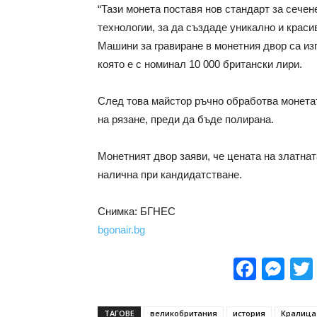
“Тази монета поставя нов стандарт за сечен
технологии, за да създаде уникално и краси
Машини за гравиране в монетния двор са из
която е с номинал 10 000 британски лири.
След това майстор ръчно обработва монетат
на рязане, преди да бъде полирана.
Монетният двор заяви, че цената на златнат
налична при кандидатстване.
Снимка: БГНЕС
bgonair.bg
Face
Me
ТАГОВЕ
великобритания
история
Кралица