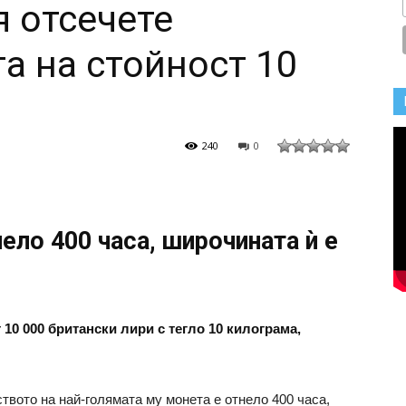
 отсечете
а на стойност 10
240
0
ело 400 часа, широчината ѝ е
 10 000 британски лири с тегло 10 килограма,
твото на най-голямата му монета е отнело 400 часа,