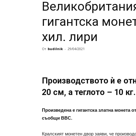
Великобритания
гигантска монет
хил. лири
От
budilnik
-
29/04/2021
Производството ѝ е отн
20 см, а теглото – 10 кг.
Произведена е гигантска златна монета от
съобщи BBC.
Кралският монетен двор заяви, че производс