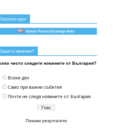
Валутен курс
British Pound Exchange Rate
Вашето мнение?
олко често следите новините от България?
Всеки ден
Само при важни събития
Почти не следя новините от България
Покажи резултатите