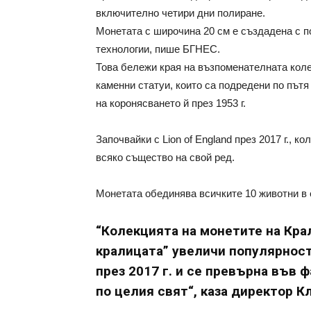
включително четири дни полиране.
Монетата с широчина 20 см е създадена с 
технологии, пише БГНЕС.
Това бележи края на възпоменателната коле
каменни статуи, които са подредени по път
на коронясването й през 1953 г.
Започвайки с Lion of England през 2017 г., 
всяко същество на свой ред.
Монетата обединява всичките 10 животни в 
“Колекцията на монетите на Кра
кралицата” увеличи популярност
през 2017 г. и се превърна във
по целия свят“, каза директор К