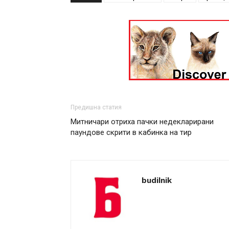
Предишна статия
Митничари отриха пачки недекларирани
паундове скрити в кабинка на тир
budilnik