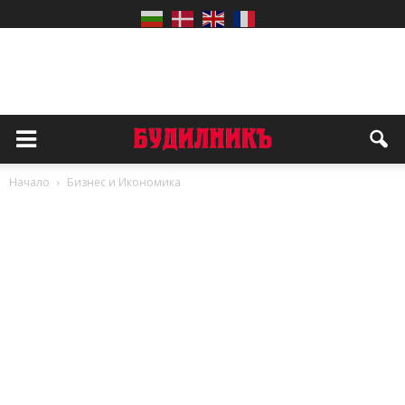
Начало
Бизнес и Икономика