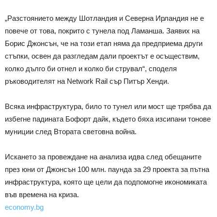
„Разстоянието между Шотландия и Северна Ирландия не е
повече от това, покрито с тунела под Ламанша. Заявих на
Борис Джонсън, че на този етап няма да предприема други
стъпки, освен да разгледам дали проектът е осъществим,
колко дълго би отнел и колко би струвал“, споделя
ръководителят на Network Rail сър Питър Хенди.
Всяка инфраструктура, било то тунел или мост ще трябва да
избегне падината Бофорт дайк, където бяха изсипани тонове
муниции след Втората световна война.
Искането за провеждане на анализа идва след обещаните
през юни от Джонсън 100 млн. паунда за 29 проекта за пътна
инфраструктура, която ще цели да подпомогне икономиката
във времена на криза.
economy.bg