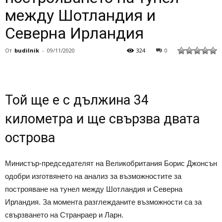
между Шотландия и
Северна Ирландия
От
budilnik
-
09/11/2020
324
0
Той ще е с дължина 34
километра и ще свързва двата
острова
Министър-председателят на Великобритания Борис Джонсън
одобри изготвянето на анализ за възможностите за
построяване на тунел между Шотландия и Северна
Ирландия. За момента разглежданите възможности са за
свързването на Странраер и Ларн.