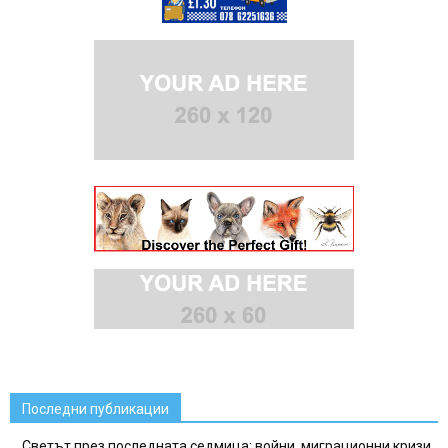
Последни публикации
Светът през последната седмица: войни, миграционни кризи,