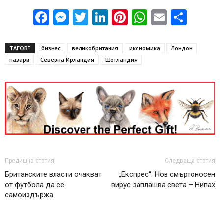
Facebook
Messenger
Twitter
LinkedIn
Pinterest
WhatsApp
Email
Sha
ТАГОВЕ
бизнес
великобритания
икономика
Лондон
пазари
Северна Ирландия
Шотландия
Предишна статия
Следваща статия
Британските власти очакват
„Експрес“: Нов смъртоносен
от футбола да се
вирус заплашва света – Нипах
самоиздържа