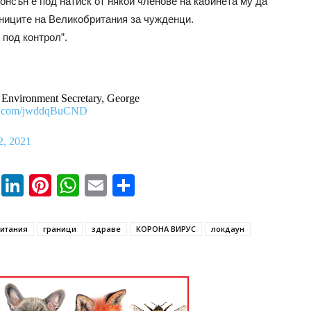
нсън е под натиск от някои членове на кабинета му да
аниците на Великобритания за чужденци.
 под контрол”.
s Environment Secretary, George
ter.com/jwddqBuCND
2, 2021
book
ssenger
Twitter
LinkedIn
Pinterest
WhatsApp
Email
Share
итания
граници
здраве
КОРОНА ВИРУС
локдаун