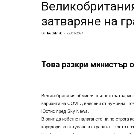
Великобритани
затваряне на г
От
budilnik
-
22/01/2021
Това разкри министър 
Великобритания обмисля пълното затваряне 
варианти на COVID, внесени от чужбина. То
Юстис пред Sky News.
В опит да избегне налагането на по-строга 
коридори за пътуване в страната – което по