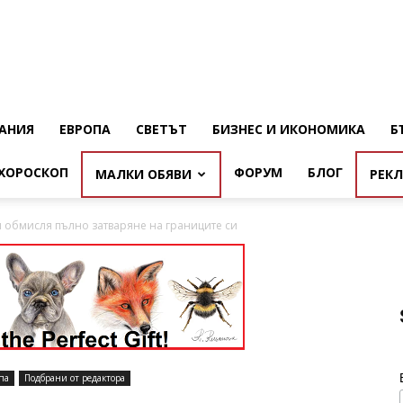
АНИЯ
ЕВРОПА
СВЕТЪТ
БИЗНЕС И ИКОНОМИКА
Б
ХОРОСКОП
ФОРУМ
БЛОГ
МАЛКИ ОБЯВИ
РЕК
 обмисля пълно затваряне на границите си
па
Подбрани от редактора