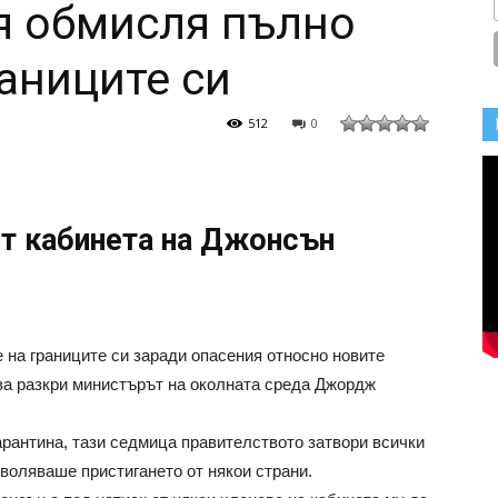
я обмисля пълно
раниците си
512
0
от кабинета на Джонсън
на границите си заради опасения относно новите
ва разкри министърът на околната среда Джордж
карантина, тази седмица правителството затвори всички
зволяваше пристигането от някои страни.