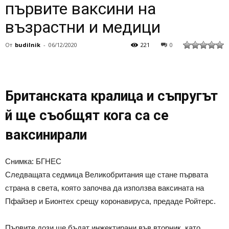
първите ваксини на
възрастни и медици
От
budilnik
-
06/12/2020
221
0
Британската кралица и съпругът
й ще съобщят кога са се
ваксинирали
Снимка: БГНЕС
Следващата седмица Великобритания ще стане първата
страна в света, която започва да използва ваксината на
Пфайзер и Бионтех срещу коронавируса, предаде Ройтерс.
Първите дози ще бъдат инжектирани във вторник, като