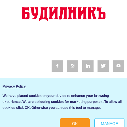
© 2016 Будилник. Всички права запазени.
Privacy Policy
Уебсайт изработка от Go Live UK
We have placed cookies on your device to enhance your browsing
Общи условия
experience. We are collecting cookies for marketing purposes. To allow all
Ние използваме бисквитки за да подобрим услугите си. Ако
cookies click OK. Otherwise you can use this tool to manage.
продължите да посещавате този сайт, ние приемаме, че се
Политика за сигурност и поверителност
съгласявате с използването им.
OK
MANAGE
Ok
Cookie settings