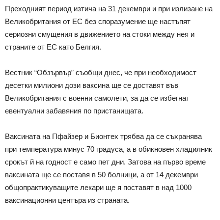
Преходният период изтича на 31 декември и при излизане на
Великобритания от ЕС без споразумение ще настъпят
сериозни смущения в движението на стоки между нея и
страните от ЕС като Белгия.
Вестник “Обзървър” съобщи днес, че при необходимост
десетки милиони дози ваксина ще се доставят във
Великобритания с военни самолети, за да се избегнат
евентуални забавяния по пристанищата.
Ваксината на Пфайзер и Бионтех трябва да се съхранява
при температура минус 70 градуса, а в обикновен хладилник
срокът й на годност е само пет дни. Затова на първо време
ваксината ще се поставя в 50 болници, а от 14 декември
общопрактикуващите лекари ще я поставят в над 1000
ваксинационни центъра из страната.