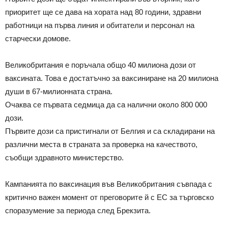
приоритет ще се дава на хората над 80 години, здравни
работници на първа линия и обитатели и персонал на
старчески домове.
Великобритания е поръчала общо 40 милиона дози от
ваксината. Това е достатъчно за ваксиниране на 20 милиона
души в 67-милионната страна.
Очаква се първата седмица да са налични около 800 000
дози.
Първите дози са пристигнали от Белгия и са складирани на
различни места в страната за проверка на качеството,
съобщи здравното министерство.
Кампанията по ваксинация във Великобритания съвпада с
критично важен момент от преговорите й с ЕС за търговско
споразумение за периода след Брекзита.