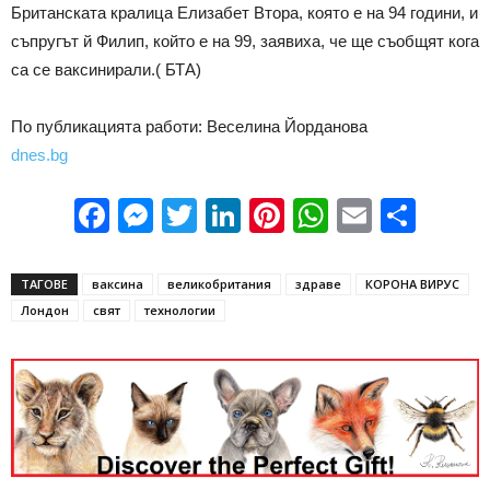
Британската кралица Елизабет Втора, която е на 94 години, и
съпругът й Филип, който е на 99, заявиха, че ще съобщят кога
са се ваксинирали.( БТА)
По публикацията работи: Веселина Йорданова
dnes.bg
Facebook
Messenger
Twitter
LinkedIn
Pinterest
WhatsApp
Email
Sha
ТАГОВЕ
ваксина
великобритания
здраве
КОРОНА ВИРУС
Лондон
свят
технологии