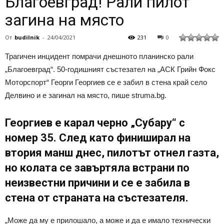
Благоевград! Рали пилот
загина на място
От
budilnik
-
24/04/2021
231
0
Трагичен инцидент помрачи днешното планинско рали
„Благоевград“. 50-годишният състезател на „АСК Грийн Фокс
Моторспорт“ Георги Георгиев се е забил в стена край село
Делвино и е загинал на място, пише struma.bg.
Георгиев е карал черно „Субару“ с
номер 35. След като финиширал на
втория манш днес, пилотът отнел газта,
но колата се завъртяла встрани по
неизвестни причини и се е забила в
стена от страната на състезателя.
„Може да му е прилошало, а може и да е имало технически