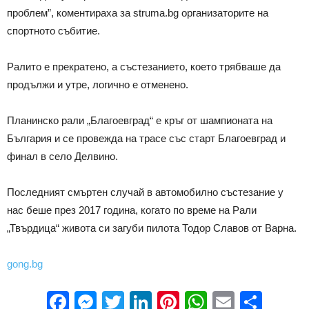
проблем”, коментираха за struma.bg организаторите на
спортното събитие.
Ралито е прекратено, а състезанието, което трябваше да
продължи и утре, логично е отменено.
Планинско рали „Благоевград“ е кръг от шампионата на
България и се провежда на трасе със старт Благоевград и
финал в село Делвино.
Последният смъртен случай в автомобилно състезание у
нас беше през 2017 година, когато по време на Рали
„Твърдица“ живота си загуби пилота Тодор Славов от Варна.
gong.bg
Facebook
Messenger
Twitter
LinkedIn
Pinterest
WhatsApp
Email
Sha