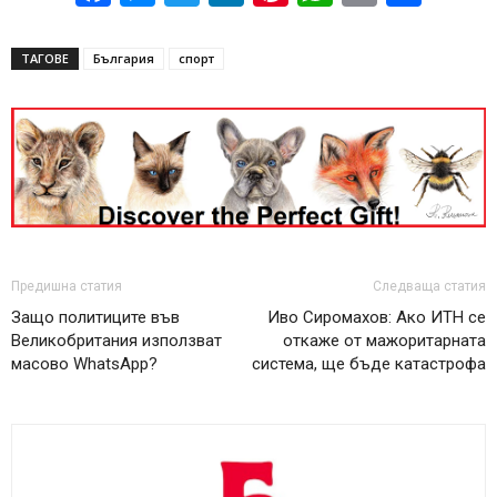
ТАГОВЕ
България
спорт
Предишна статия
Следваща статия
Защо политиците във
Иво Сиромахов: Ако ИТН се
Великобритания използват
откаже от мажоритарната
масово WhatsApp?
система, ще бъде катастрофа