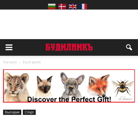
Начало
България
България
Спорт