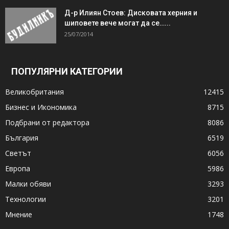
Д-р Илиян Стоев: Дисковата херния и
шиповете вече могат да се…...
25/07/2014
ПОПУЛЯРНИ КАТЕГОРИИ
Великобритания
12415
Бизнес и Икономика
8715
Подбрани от редактора
8086
България
6519
Светът
6056
Европа
5986
Малки обяви
3293
Технологии
3201
Мнение
1748