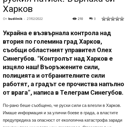
Харков
От
budilnik
-
27/02/2022
210
0
Украйна е възвърнала контрола над
втория по големина град Харков,
съобщи областният управител Олех
Синегубов. “Контролът над Харков е
изцяло наш! Въоръжените сили,
полицията и отбранителните сили
работят, а градът се прочиства напълно
от врага”, написа в Телеграм Синегубов.
По-рано беше съобщено, че руски сили са влезли в Харков.
Имаше информация и за улични боеве в града, а властите
предупредиха за опасност от екологична катастрофа заради