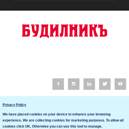
© 2016 Будилник. Всички права запазени.
Privacy Policy
Уебсайт изработка от Go Live UK
We have placed cookies on your device to enhance your browsing
Общи условия
experience. We are collecting cookies for marketing purposes. To allow all
Ние използваме бисквитки за да подобрим услугите си. Ако
cookies click OK. Otherwise you can use this tool to manage.
продължите да посещавате този сайт, ние приемаме, че се