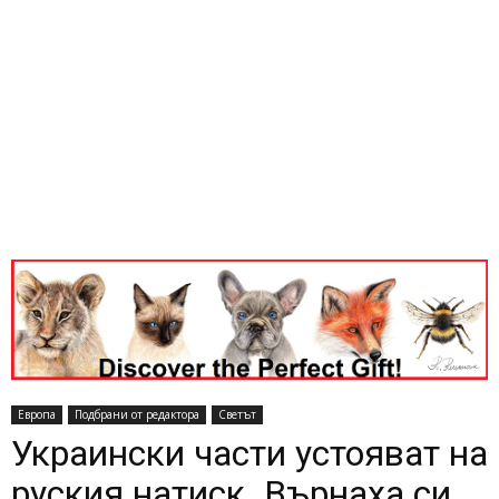
Европа
Подбрани от редактора
Светът
Украински части устояват на
руския натиск. Върнаха си