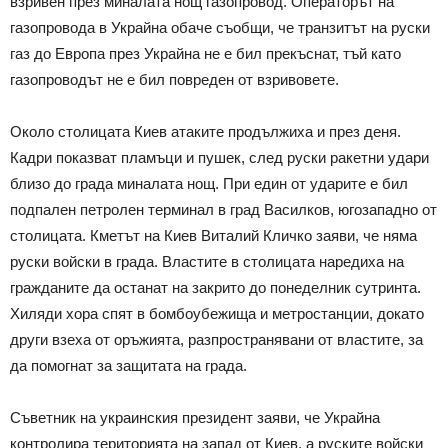
взривен през миналата нощ газопровод. Операторът на
газопровода в Украйна обаче съобщи, че транзитът на руски
газ до Европа през Украйна не е бил прекъснат, тъй като
газопроводът не е бил повреден от взривовете.
Около столицата Киев атаките продължиха и през деня.
Кадри показват пламъци и пушек, след руски ракетни удари
близо до града миналата нощ. При един от ударите е бил
подпален петролен терминал в град Василков, югозападно от
столицата. Кметът на Киев Виталий Кличко заяви, че няма
руски войски в града. Властите в столицата наредиха на
гражданите да останат на закрито до понеделник сутринта.
Хиляди хора спят в бомбоубежища и метростанции, докато
други взеха от оръжията, разпространявани от властите, за
да помогнат за защитата на града.
Съветник на украинския президент заяви, че Украйна
контролира територията на запад от Киев, а руските войски