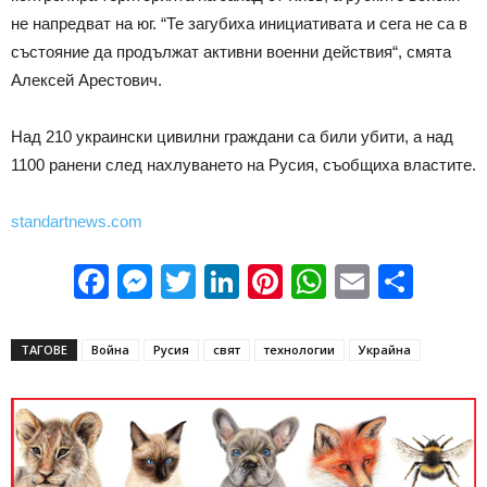
не напредват на юг. “Те загубиха инициативата и сега не са в
състояние да продължат активни военни действия“, смята
Алексей Арестович.
Над 210 украински цивилни граждани са били убити, а над
1100 ранени след нахлуването на Русия, съобщиха властите.
standartnews.com
Facebook
Messenger
Twitter
LinkedIn
Pinterest
WhatsApp
Email
Sha
ТАГОВЕ
Война
Русия
свят
технологии
Украйна