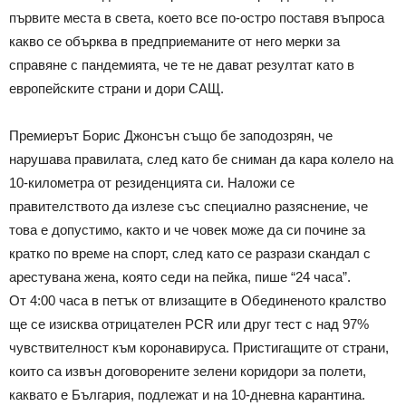
първите места в света, което все по-остро поставя въпроса
какво се обърква в предприеманите от него мерки за
справяне с пандемията, че те не дават резултат като в
европейските страни и дори САЩ.
Премиерът Борис Джонсън също бе заподозрян, че
нарушава правилата, след като бе сниман да кара колело на
10-километра от резиденцията си. Наложи се
правителството да излезе със специално разяснение, че
това е допустимо, както и че човек може да си почине за
кратко по време на спорт, след като се разрази скандал с
арестувана жена, която седи на пейка, пише “24 часа”.
От 4:00 часа в петък от влизащите в Обединеното кралство
ще се изисква отрицателен PCR или друг тест с над 97%
чувствителност към коронавируса. Пристигащите от страни,
които са извън договорените зелени коридори за полети,
каквато е България, подлежат и на 10-дневна карантина.