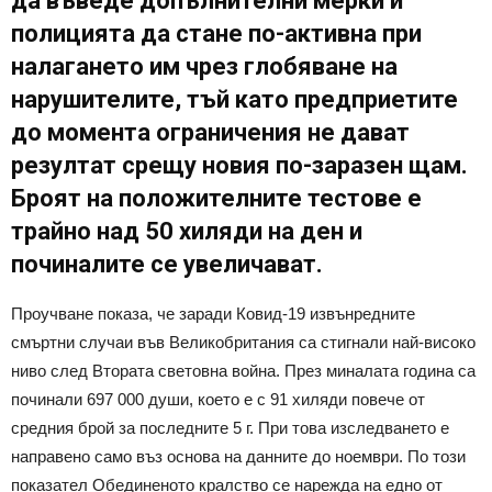
да въведе допълнителни мерки и
полицията да стане по-активна при
налагането им чрез глобяване на
нарушителите, тъй като предприетите
до момента ограничения не дават
резултат срещу новия по-заразен щам.
Броят на положителните тестове е
трайно над 50 хиляди на ден и
починалите се увеличават.
Проучване показа, че заради Ковид-19 извънредните
смъртни случаи във Великобритания са стигнали най-високо
ниво след Втората световна война. През миналата година са
починали 697 000 души, което е с 91 хиляди повече от
средния брой за последните 5 г. При това изследването е
направено само въз основа на данните до ноември. По този
показател Обединеното кралство се нарежда на едно от