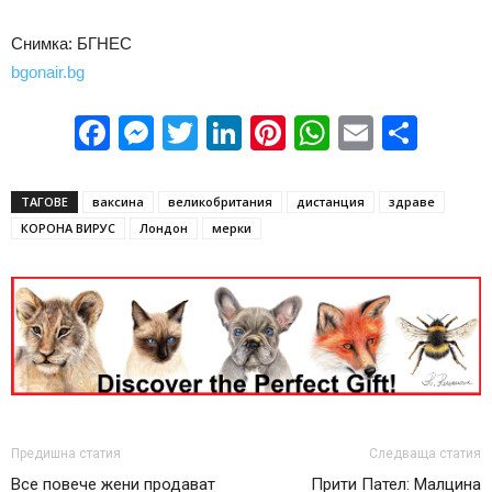
Снимка: БГНЕС
bgonair.bg
Facebook
Messenger
Twitter
LinkedIn
Pinterest
WhatsApp
Email
Sha
ТАГОВЕ
ваксина
великобритания
дистанция
здраве
КОРОНА ВИРУС
Лондон
мерки
Предишна статия
Следваща статия
Все повече жени продават
Прити Пател: Малцина