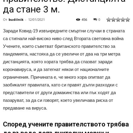
да стане 3 м.
От
budilnik
-
12/01/2021
456
0
Заради Ковид-19 извънредните смъртни случаи в страната
са стигнали най-високо ниво след Втората световна война
Учените, които съветват британското правителство за
пандемията, настояха да се увеличи от два на три метра
дистанцията, която хората трябва да спазват заради
коронавируса, и да затегнат някои от националните
ограничения. Причината е, че много хора опитват да
заобикалят правилата, като си правят дълги разходки с
представители от други домакинства или пък ходят да
пазаруват, за да си говорят, което увеличава риска от
предаване на вируса.
Според учените правителството трябва