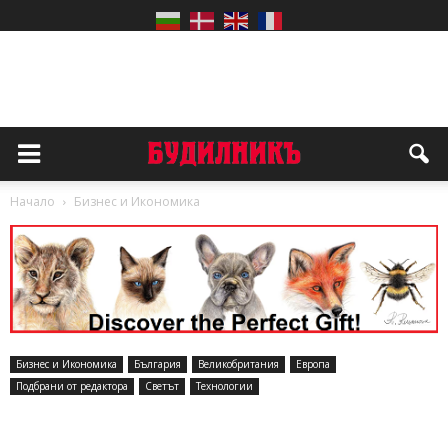
Начало
Бизнес и Икономика
Бизнес и Икономика
България
Великобритания
Европа
Подбрани от редактора
Светът
Технологии