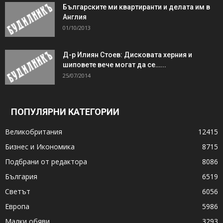
Българските ми квартиранти и делата им в
Англия
01/10/2013
Д-р Илиян Стоев: Дисковата херния и
шиповете вече могат да се…...
25/07/2014
ПОПУЛЯРНИ КАТЕГОРИИ
Великобритания
12415
Бизнес и Икономика
8715
Подбрани от редактора
8086
България
6519
Светът
6056
Европа
5986
Малки обяви
3293