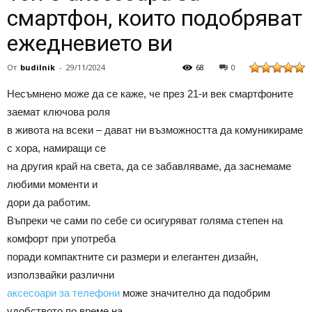
смартфон, които подобряват
ежедневието ви
От
budilnik
-
29/11/2024
68
0
Несъмнено може да се каже, че през 21-и век смартфоните
заемат ключова роля
в живота на всеки – дават ни възможността да комуникираме
с хора, намиращи се
на другия край на света, да се забавляваме, да заснемаме
любими моменти и
дори да работим.
Въпреки че сами по себе си осигуряват голяма степен на
комфорт при употреба
поради компактните си размери и елегантен дизайн,
използвайки различни
аксесоари за телефони
може значително да подобрим
удобството по време на