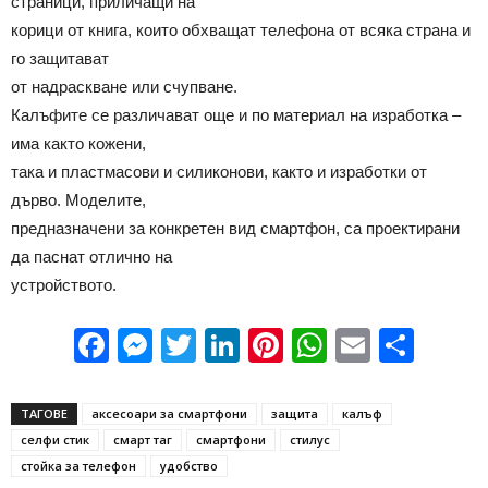
страници, приличащи на
корици от книга, които обхващат телефона от всяка страна и
го защитават
от надраскване или счупване.
Калъфите се различават още и по материал на изработка –
има както кожени,
така и пластмасови и силиконови, както и изработки от
дърво. Моделите,
предназначени за конкретен вид смартфон, са проектирани
да паснат отлично на
устройството.
Facebook
Messenger
Twitter
LinkedIn
Pinterest
WhatsApp
Email
Sha
ТАГОВЕ
аксесоари за смартфони
защита
калъф
селфи стик
смарт таг
смартфони
стилус
стойка за телефон
удобство