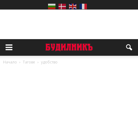
Начало
Тагове
удобство