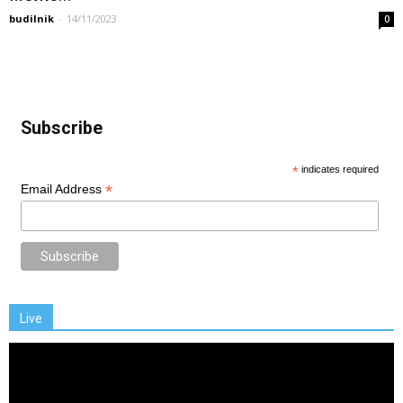
budilnik
-
14/11/2023
0
Subscribe
*
indicates required
*
Email Address
Live