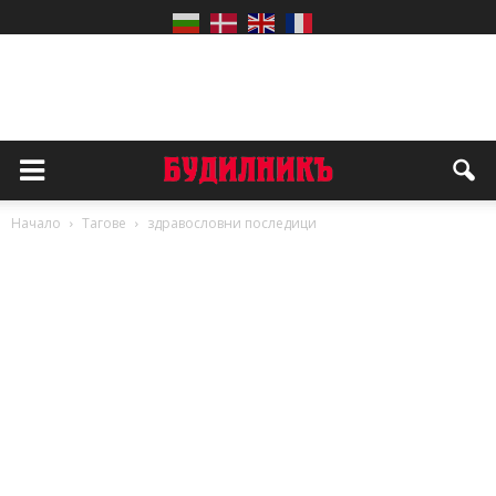
Начало
Тагове
здравословни последици