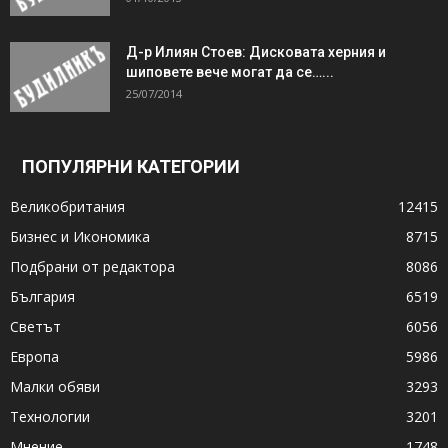
Д-р Илиян Стоев: Дисковата херния и
шиповете вече могат да се…...
25/07/2014
ПОПУЛЯРНИ КАТЕГОРИИ
Великобритания
12415
Бизнес и Икономика
8715
Подбрани от редактора
8086
България
6519
Светът
6056
Европа
5986
Малки обяви
3293
Технологии
3201
Мнение
1748