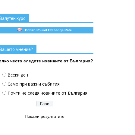
Валутен курс
British Pound Exchange Rate
Вашето мнение?
олко често следите новините от България?
Всеки ден
Само при важни събития
Почти не следя новините от България
Покажи резултатите