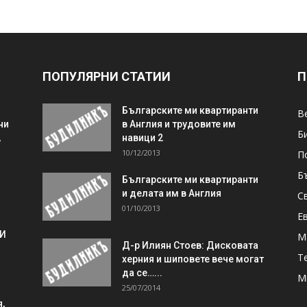
ПОПУЛЯРНИ СТАТИИ
П
Българските ми квартиранти
В
ни
в Англия и трудовите им
Б
,
навици 2
10/12/2013
П
Б
Българските ми квартиранти
и делата им в Англия
С
01/10/2013
Е
 И
М
Д-р Илиян Стоев: Дисковата
Т
херния и шиповете вече могат
да се…...
М
25/07/2014
,