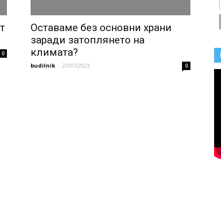
т
Оставаме без основни храни
заради затоплянето на
климата?
0
budilnik
-
23/07/2023
0