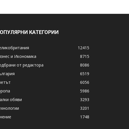
ОПУЛЯРНИ КАТЕГОРИИ
еликобритания
12415
изнес и Икономика
8715
одбрани от редактора
8086
ългария
6519
ветът
6056
вропа
5986
алки обяви
3293
ехнологии
3201
нение
1748