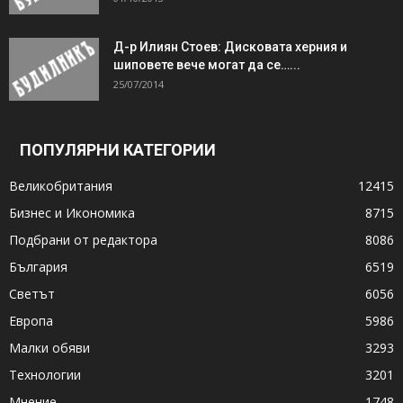
Д-р Илиян Стоев: Дисковата херния и
шиповете вече могат да се…...
25/07/2014
ПОПУЛЯРНИ КАТЕГОРИИ
Великобритания
12415
Бизнес и Икономика
8715
Подбрани от редактора
8086
България
6519
Светът
6056
Европа
5986
Малки обяви
3293
Технологии
3201
Мнение
1748