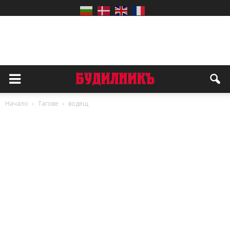
Начало
Тагове
водещ