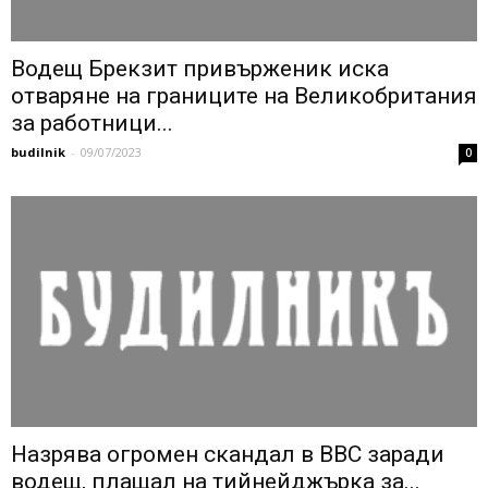
Водещ Брекзит привърженик иска
отваряне на границите на Великобритания
за работници...
budilnik
-
09/07/2023
0
Назрява огромен скандал в BBC заради
водещ, плащал на тийнейджърка за...