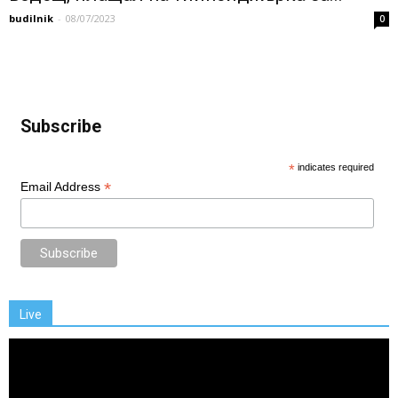
budilnik
-
08/07/2023
0
Subscribe
*
indicates required
*
Email Address
Live