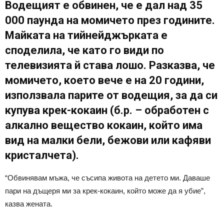
Водещият е обвинен, че е дал над 35
000 паунда на момичето през годините.
Майката на тийнейджърката е
споделила, че като го види по
телевизията й става лошо. Разказва, че
момичето, което вече е на 20 години,
използвала парите от водещия, за да си
купува крек-кокаин (б.р. – обработен с
алкално вещество кокаин, който има
вид на малки бели, бежови или кафяви
кристалчета).
“Обвинявам мъжа, че съсипа живота на детето ми. Даваше
пари на дъщеря ми за крек-кокаин, който може да я убие”,
казва жената.