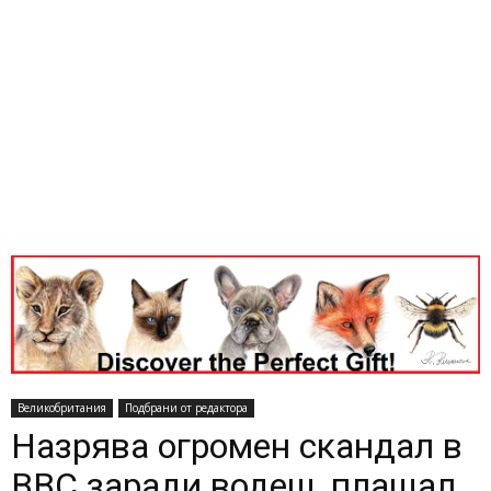
Великобритания
Подбрани от редактора
Назрява огромен скандал в
BBC заради водещ, плащал