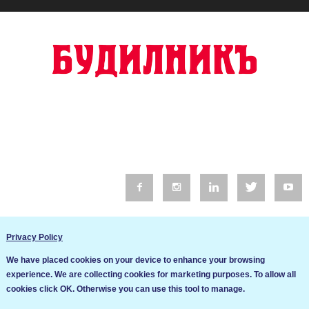
© 2016 Будилник. Всички права запазени.
Privacy Policy
Уебсайт изработка от Go Live UK
We have placed cookies on your device to enhance your browsing
Общи условия
experience. We are collecting cookies for marketing purposes. To allow all
Ние използваме бисквитки за да подобрим услугите си. Ако
cookies click OK. Otherwise you can use this tool to manage.
продължите да посещавате този сайт, ние приемаме, че се
Политика за сигурност и поверителност
съгласявате с използването им.