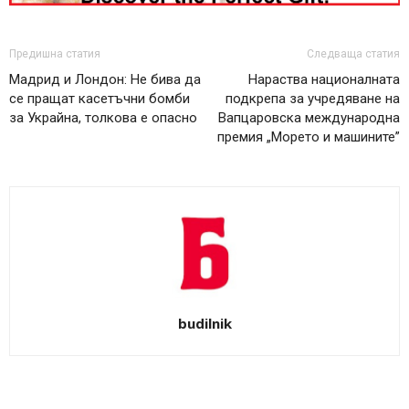
Предишна статия
Следваща статия
Мадрид и Лондон: Не бива да
Нараства националната
се пращат касетъчни бомби
подкрепа за учредяване на
за Украйна, толкова е опасно
Вапцаровска международна
премия „Морето и машините”
budilnik