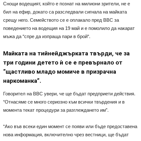
Снощи водещият, който е познат на милиони зрители, не е
бил на ефир, докато са разследвали сигнала на майката
срещу него. Семейството се е оплакало пред BBC за
поведението на водещия на 19 май и е помолило да накарат
мъжа да “спре да изпраща пари в брой“.
Майката на тийнейджърката твърди, че за
три години детето ѝ се е превърнало от
“щастливо младо момиче в призрачна
наркоманка”.
Говорител на BBC увери, че ще бъдат предприети действия.
“Отнасяме се много сериозно към всички твърдения и в
момента текат процедури за разглеждането им”.
“Ако във всеки един момент се появи или бъде предоставена
нова информация, включително чрез вестници, ще бъдат