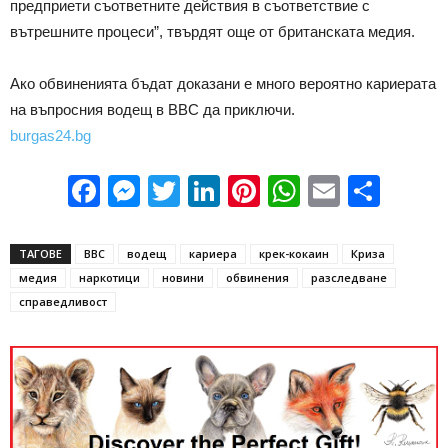
предприети съответните действия в съответствие с
вътрешните процеси”, твърдят още от британската медия.
Ако обвиненията бъдат доказани е много вероятно кариерата
на въпросния водещ в BBC да приключи.
burgas24.bg
Facebook
Messenger
Twitter
LinkedIn
Pinterest
WhatsApp
Email
Sha
ТАГОВЕ
BBC
водещ
кариера
крек-кокаин
Криза
медия
наркотици
новини
обвинения
разследване
справедливост