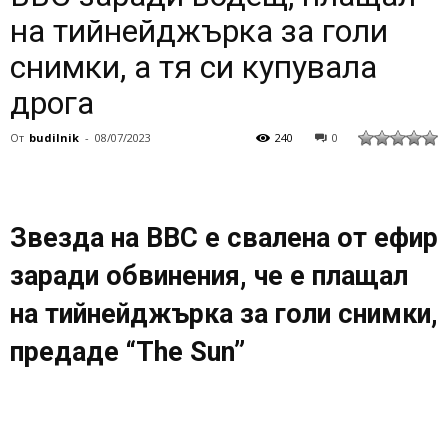
на тийнейджърка за голи
снимки, а тя си купувала
дрога
От
budilnik
-
08/07/2023
240
0
Звезда на BBC е свалена от ефир
заради обвинения, че е плащал
на тийнейджърка за голи снимки,
предаде “The Sun”