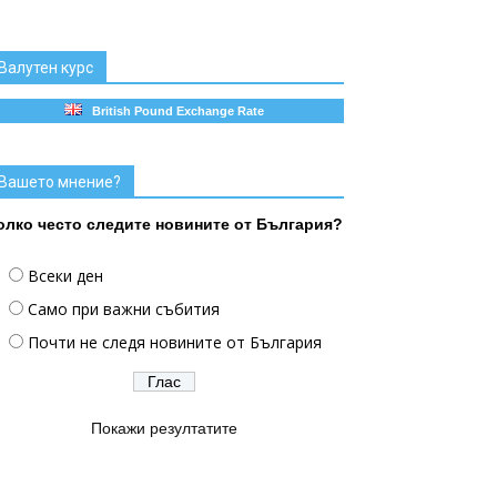
Валутен курс
British Pound Exchange Rate
Вашето мнение?
олко често следите новините от България?
Всеки ден
Само при важни събития
Почти не следя новините от България
Покажи резултатите