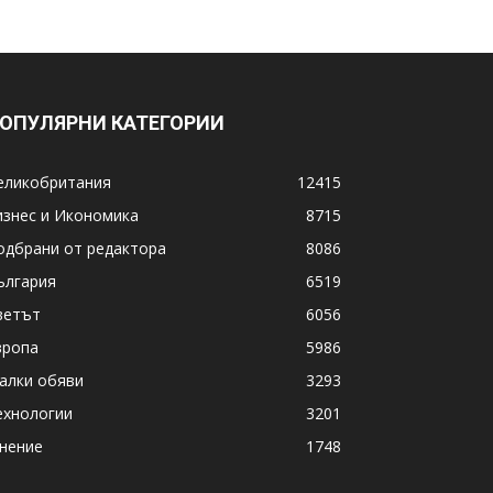
ОПУЛЯРНИ КАТЕГОРИИ
еликобритания
12415
изнес и Икономика
8715
одбрани от редактора
8086
ългария
6519
ветът
6056
вропа
5986
алки обяви
3293
ехнологии
3201
нение
1748