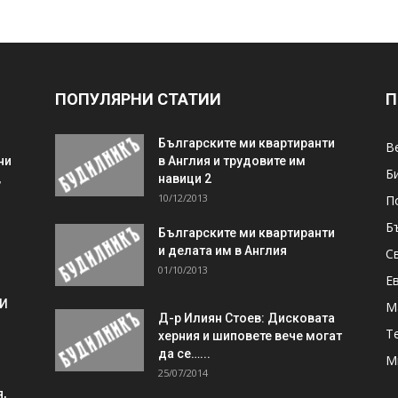
ПОПУЛЯРНИ СТАТИИ
П
Българските ми квартиранти
В
ни
в Англия и трудовите им
Б
,
навици 2
10/12/2013
П
Б
Българските ми квартиранти
и делата им в Англия
С
01/10/2013
Е
 И
М
Д-р Илиян Стоев: Дисковата
Т
херния и шиповете вече могат
да се…...
М
25/07/2014
,