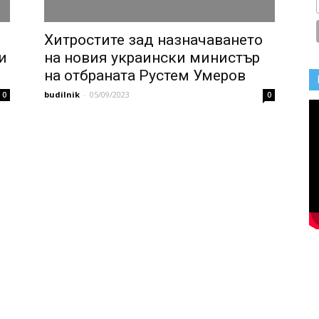
Хитростите зад назначаването
и
на новия украински министър
на отбраната Рустем Умеров
budilnik
-
05/09/2023
0
0