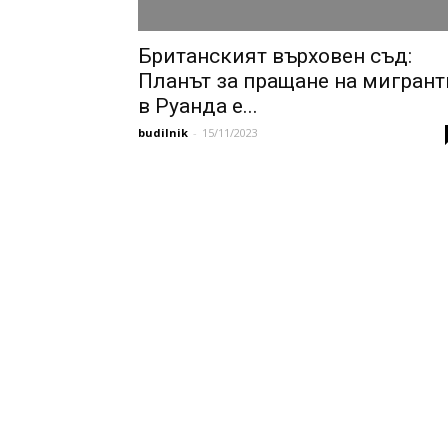
Британският върховен съд:
Планът за пращане на мигрант
в Руанда е...
budilnik
-
15/11/2023