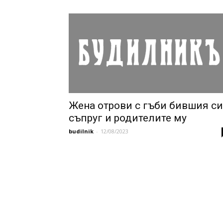
Жена отрови с гъби бившия си
съпруг и родителите му
budilnik
-
12/08/2023