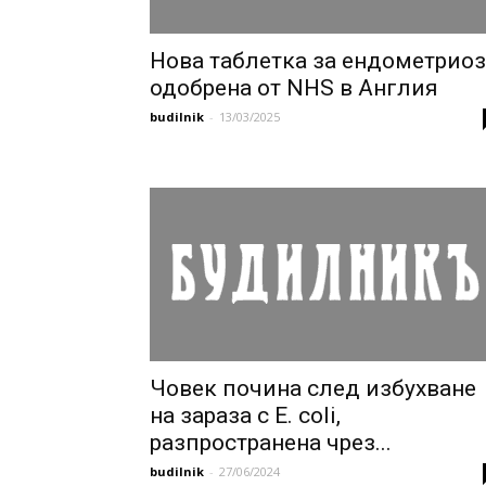
Нова таблетка за ендометриоз
одобрена от NHS в Англия
budilnik
-
13/03/2025
Човек почина след избухване
на зараза с E. coli,
разпространена чрез...
budilnik
-
27/06/2024