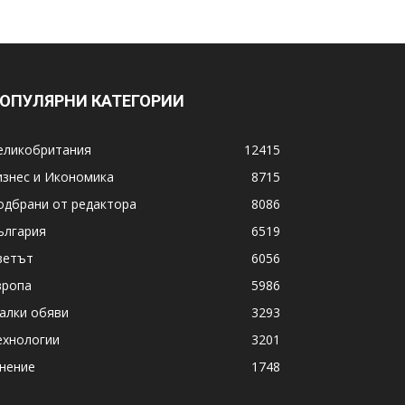
ОПУЛЯРНИ КАТЕГОРИИ
еликобритания
12415
изнес и Икономика
8715
одбрани от редактора
8086
ългария
6519
ветът
6056
вропа
5986
алки обяви
3293
ехнологии
3201
нение
1748