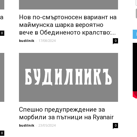
а
Нов по-смъртоносен вариант на
маймунска шарка вероятно
вече в Обединеното кралство:...
0
budilnik
-
17/08/2024
0
Спешно предупреждение за
морбили за пътници на Ryanair
budilnik
-
23/05/2024
0
0