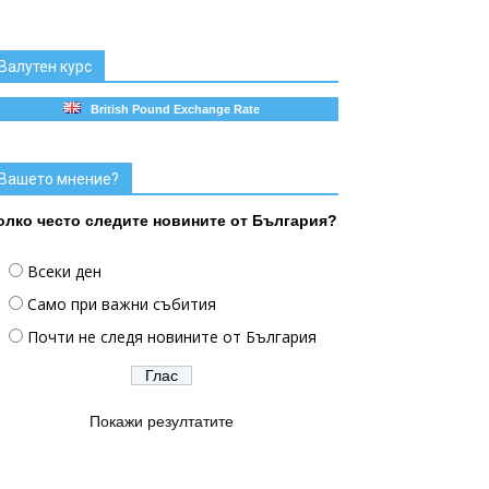
Валутен курс
British Pound Exchange Rate
Вашето мнение?
олко често следите новините от България?
Всеки ден
Само при важни събития
Почти не следя новините от България
Покажи резултатите