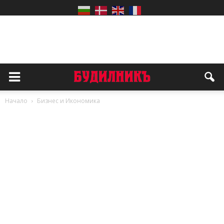
Начало
Бизнес и Икономика