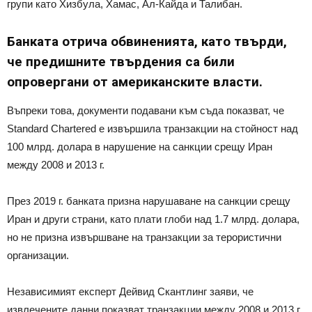
групи като Хизбула, Хамас, Ал-Кайда и Талибан.
Банката отрича обвиненията, като твърди,
че предишните твърдения са били
опровергани от американските власти.
Въпреки това, документи подавани към съда показват, че
Standard Chartered е извършила транзакции на стойност над
100 млрд. долара в нарушение на санкции срещу Иран
между 2008 и 2013 г.
През 2019 г. банката призна нарушаване на санкции срещу
Иран и други страни, като плати глоби над 1.7 млрд. долара,
но не призна извършване на транзакции за терористични
организации.
Независимият експерт Дейвид Скантлинг заяви, че
извлечените данни показват транзакции между 2008 и 2013 г.,