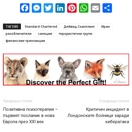
Facebook
Messenger
Twitter
LinkedIn
Pinterest
WhatsApp
Email
Sha
ТАГОВЕ
Standard Chartered
Дейвид Скантлинг
Иран
разобличители
санкции
терористични групи
финансови транзакции
Предишна статия
Следваща статия
Позитивна психотерапия –
Критичен инцидент в
първият посланик в нова
Лондонските болници заради
Европа през ХХI век
кибератака