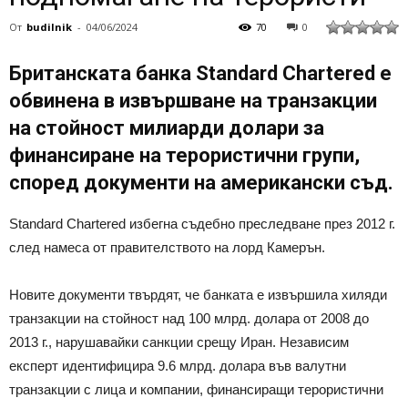
От
budilnik
-
04/06/2024
70
0
Британската банка Standard Chartered е
обвинена в извършване на транзакции
на стойност милиарди долари за
финансиране на терористични групи,
според документи на американски съд.
Standard Chartered избегна съдебно преследване през 2012 г.
след намеса от правителството на лорд Камерън.
Новите документи твърдят, че банката е извършила хиляди
транзакции на стойност над 100 млрд. долара от 2008 до
2013 г., нарушавайки санкции срещу Иран. Независим
експерт идентифицира 9.6 млрд. долара във валутни
транзакции с лица и компании, финансиращи терористични