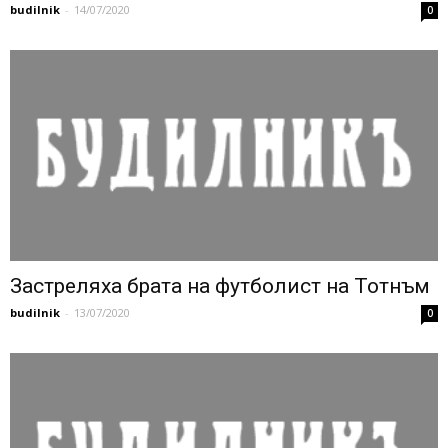
budilnik
-
14/07/2020
0
Застреляха брата на футболист на Тотнъм
budilnik
-
13/07/2020
0