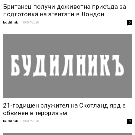
Британец получи доживотна присъда за
подготовка на атентати в Лондон
budilnik
-
10/07/2020
0
21-годишен служител на Скотланд ярд е
обвинен в тероризъм
budilnik
-
10/07/2020
0