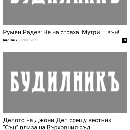
Румен Радев: Не на страха. Мутри – вън!
budilnik
-
09/07/2020
0
Делото на Джони Деп срещу вестник
“Сън” влиза на Върховния съд