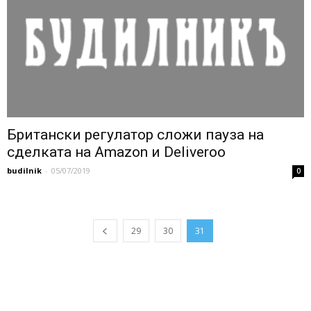
Британски регулатор сложи пауза на
сделката на Amazon и Deliveroo
budilnik
-
05/07/2019
0
29
30
31