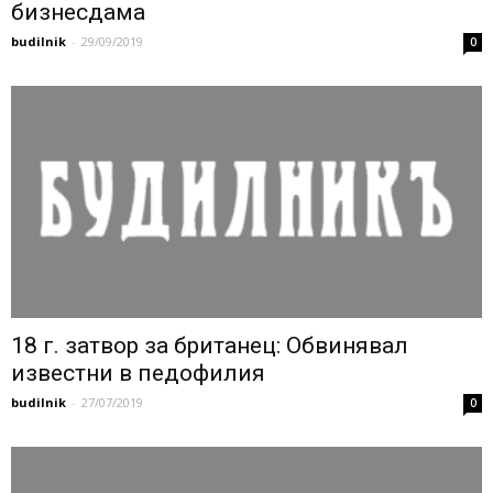
бизнесдама
budilnik
-
29/09/2019
0
18 г. затвор за британец: Обвинявал
известни в педофилия
budilnik
-
27/07/2019
0