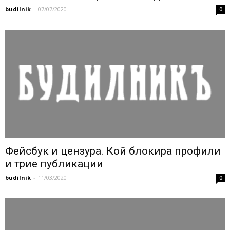
budilnik
-
07/07/2020
0
Фейсбук и цензура. Кой блокира профили
и трие публикации
budilnik
-
11/03/2020
0