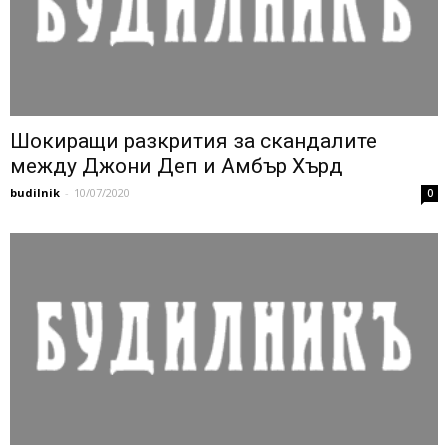
Шокиращи разкрития за скандалите
между Джони Деп и Амбър Хърд
budilnik
-
10/07/2020
0