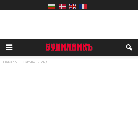
Начало
Тагове
съд