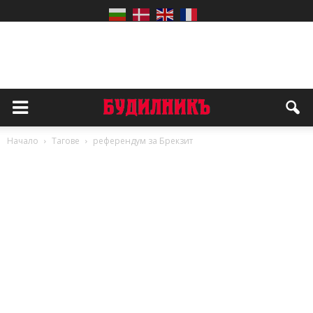
Начало
Тагове
референдум за Брекзит