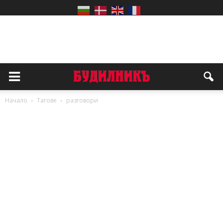
Начало
Тагове
разговори