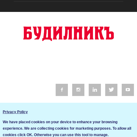
© 2016 Будилник. Всички права запазени.
Privacy Policy
Уебсайт изработка от Go Live UK
We have placed cookies on your device to enhance your browsing
Общи условия
experience. We are collecting cookies for marketing purposes. To allow all
Ние използваме бисквитки за да подобрим услугите си. Ако
cookies click OK. Otherwise you can use this tool to manage.
продължите да посещавате този сайт, ние приемаме, че се