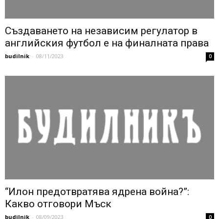
Създаването на независим регулатор в
английския футбол е на финалната права
budilnik
-
08/11/2023
0
“Илон предотвратява ядрена война?”:
Какво отговори Мъск
budilnik
-
08/09/2023
0