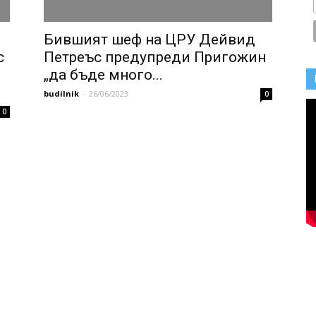
Бившият шеф на ЦРУ Дейвид
с
Петреъс предупреди Пригожин
„да бъде много...
budilnik
-
26/06/2023
0
0