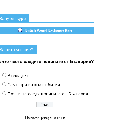
Валутен курс
British Pound Exchange Rate
Вашето мнение?
олко често следите новините от България?
Всеки ден
Само при важни събития
Почти не следя новините от България
Покажи резултатите