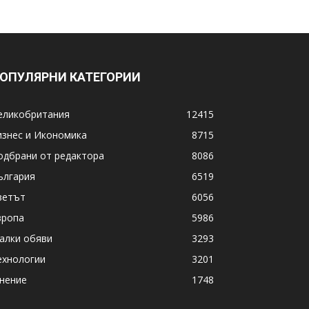
ОПУЛЯРНИ КАТЕГОРИИ
еликобритания
12415
изнес и Икономика
8715
одбрани от редактора
8086
ългария
6519
ветът
6056
вропа
5986
алки обяви
3293
ехнологии
3201
нение
1748