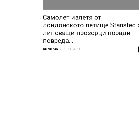
Самолет излетя от
лондонското летище Stansted 
липсващи прозорци поради
повреда...
budilnik
-
09/11/2023