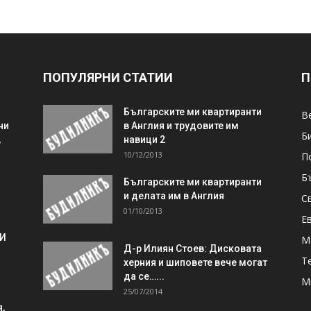
ПОПУЛЯРНИ СТАТИИ
П
Българските ми квартиранти
В
ни
в Англия и трудовите им
Б
,
навици 2
10/12/2013
П
Б
Българските ми квартиранти
и делата им в Англия
С
01/10/2013
Е
 И
М
Д-р Илиян Стоев: Дисковата
Т
херния и шиповете вече могат
да се…...
М
25/07/2014
,