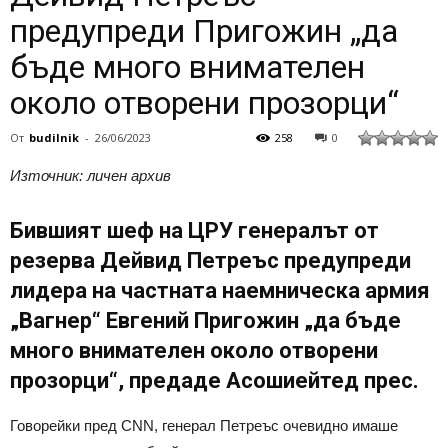
предупреди Пригожин „да
бъде много внимателен
около отворени прозорци“
От
budilnik
-
26/06/2023
258
0
Източник: личен архив
Бившият шеф на ЦРУ генералът от
резерва Дейвид Петреъс предупреди
лидера на частната наемническа армия
„Вагнер“ Евгений Пригожин „да бъде
много внимателен около отворени
прозорци“, предаде Асошиейтед прес.
Говорейки пред CNN, генерал Петреъс очевидно имаше