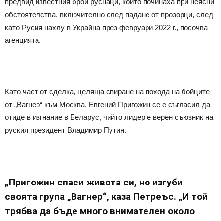
предвид известния брой руснаци, които починаха при неясни
обстоятелства, включително след падане от прозорци, след
като Русия нахлу в Украйна през февруари 2022 г., посочва
агенцията.
Като част от сделка, целяща спиране на похода на бойците
от „Вагнер“ към Москва, Евгений Пригожин се е съгласил да
отиде в изгнание в Беларус, чийто лидер е верен съюзник на
руския президент Владимир Путин.
„Пригожин спаси живота си, но изгуби
своята група „Вагнер“, каза Петреъс. „И той
трябва да бъде много внимателен около