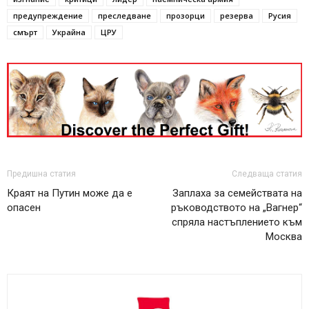
предупреждение
преследване
прозорци
резерва
Русия
смърт
Украйна
ЦРУ
Предишна статия
Следваща статия
Краят на Путин може да е
Заплаха за семействата на
опасен
ръководството на „Вагнер“
спряла настъплението към
Москва