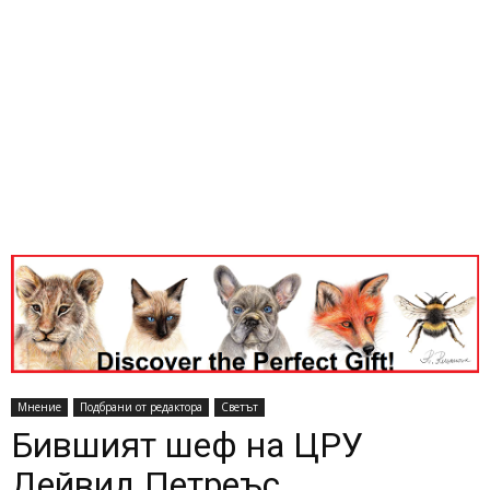
Мнение
Подбрани от редактора
Светът
Бившият шеф на ЦРУ
Дейвид Петреъс