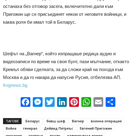
останаха без отговор засега, включително дали към
Пригожин ще се присъединят някои от неговите войници, и
каква роля би имал той в Беларус.
Шефът на „Вагнер“, който изпращаше редица аудио и
видеозаписи по време на своя бунт, пази мълчание, откакто
Кремъл обяви сделката, за да сложи край на похода към
Москва и да го накара да напусне Русия, отбелязва АП.
frognews.bg
Facebook
Messenger
Twitter
LinkedIn
Pinterest
WhatsApp
Email
Sha
ТАГОВЕ
Беларус
бивш шеф
Вагнер
военна операция
Война
генерал
Дейвид Петреъс
Евгений Пригожин
изгнание
критици
лидер
наемническа армия