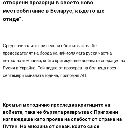
отворени прозорци в своето ново
местообитание в Беларус, където ще
отиде“.
Сред починалите при неясни обстоятелства бе
председателят на борда на най-голямата руска частна
петролна компания, който критикуваше военната операция на
Русия в Украйна. Той падна от прозорец на болница през
септември миналата година, припомня АП.
Кремъл методично преследва критиците на
войната, така че бързата развръзка с Пригожин
изглеждаше като проява на слабост от страна на
Путин. Но мнозина от онези, които са се