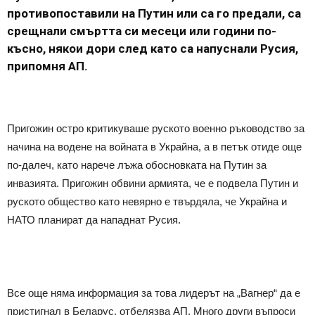
противопоставили на Путин или са го предали, са
срещнали смъртта си месеци или години по-
късно, някои дори след като са напуснали Русия,
припомня АП.
Пригожин остро критикуваше руското военно ръководство за
начина на водене на войната в Украйна, а в петък отиде още
по-далеч, като нарече лъжа обосновката на Путин за
инвазията. Пригожин обвини армията, че е подвела Путин и
руското общество като невярно е твърдяла, че Украйна и
НАТО планират да нападнат Русия.
Все още няма информация за това лидерът на „Вагнер“ да е
пристигнал в Беларус, отбелязва АП. Много други въпроси