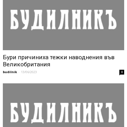
Бури причиниха тежки наводнения във
Великобритания
budilnik
-
13/06/2023
0