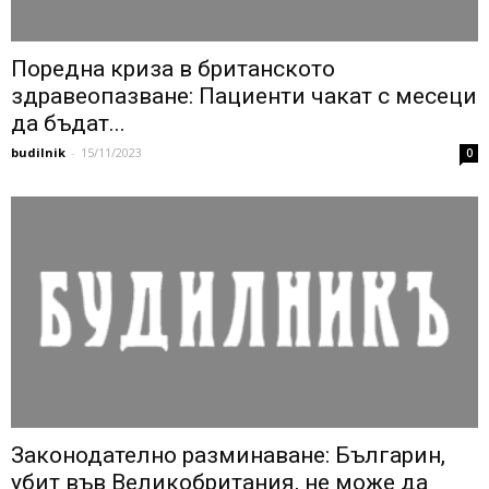
Поредна криза в британското
здравеопазване: Пациенти чакат с месеци
да бъдат...
budilnik
-
15/11/2023
0
Законодателно разминаване: Българин,
убит във Великобритания, не може да