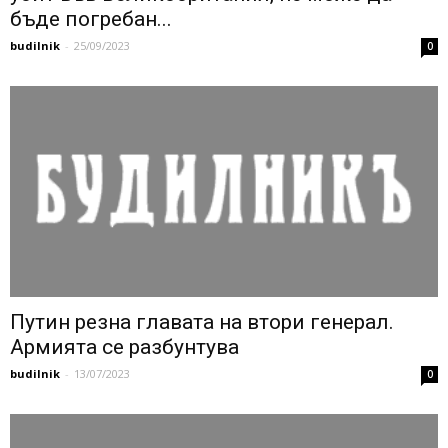
бъде погребан...
budilnik
-
25/09/2023
0
Путин резна главата на втори генерал.
Армията се разбунтува
budilnik
-
13/07/2023
0