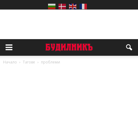
Начало
Тагове
проблеми